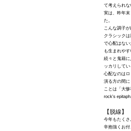
て考えられな
実は、昨年末
た。
こんな調子が
クラシックは
で心配はない
も生まれやす
続々と鬼籍に
ッカリしてい
心配なのはロ
演る方の間に
ことは「大惨事」
rock's epitaph
【脱線】
今年もたくさ
辛抱強くお付