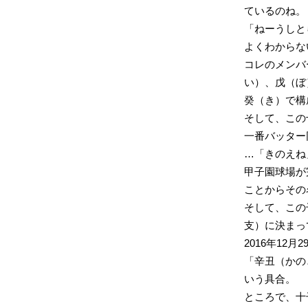
ているのね。
「ねーうしと
よくわからな
コレのメンバ
い）、戊（ぼ
癸（き）で構
そして、この
一番バッター
…「きのえね
甲子園球場が
ことからその
そして、この
支）に決まっ
2016年1
「辛丑（かの
いう具合。
ところで、十