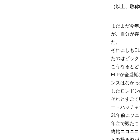
（以上、敬称
まだまだ今年
が、自分が存
た。
それにしもE
たのはビック
こうなるとど
ELPが全盛
ンスはなかった
したロンドン
それとすごく
ー・ハッチャ
31年前にソ
年金で観たこ
終始ニコニコ
トを操る姿が