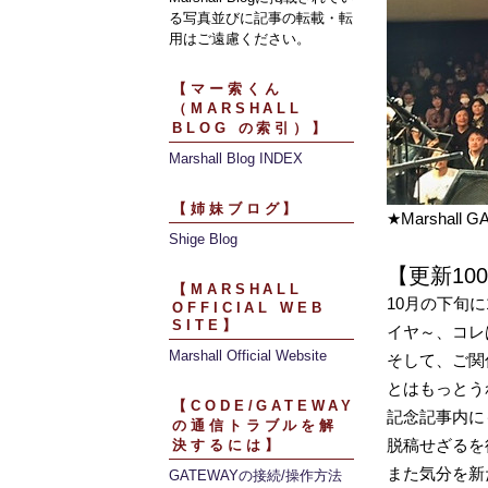
る写真並びに記事の転載・転
用はご遠慮ください。
【マー索くん
（MARSHALL
BLOG の索引）】
Marshall Blog INDEX
【姉妹ブログ】
★Marshall
Shige Blog
【更新10
【MARSHALL
10月の下旬に
OFFICIAL WEB
SITE】
イヤ～、コレ
Marshall Official Website
そして、ご関
とはもっとう
【CODE/GATEWAY
記念記事内にも
の通信トラブルを解
脱稿せざるを
決するには】
また気分を新
GATEWAYの接続/操作方法