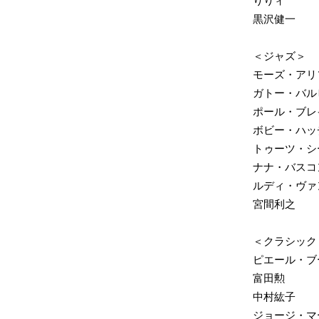
りりィ
黒沢健一
＜ジャズ＞
モーズ・アリ
ガトー・バル
ポール・ブレ
ボビー・ハッ
トゥーツ・シ
ナナ・バスコ
ルディ・ヴァ
宮間利之
＜クラシック
ピエール・ブ
富田勲
中村紘子
ジョージ・マ