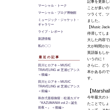
記事を更新し
マーシャル・トーク
ことが多いの
マーシャル・ブログ博物館
ツラくて、ツ
ミュージック・ジャケット・
ました。
ギャラリー
【Music J
ライブ・レポート
停滞してしま
新譜情報
大した内容で
私の〇〇
大が時間がか
英語版もしかり
最近の記事
いうのに！
さらに、どう
田川ヒロアキ～MUSIC
TRAVELING at 芝浦ピアシス
本かあるので
＜後編＞
す。
田川ヒロアキ～MUSIC
TRAVELING at 芝浦ピアシス
【Marshal
＜前編＞
今年最大のトピ
和亦弍亜様御留：松浦カズマ
『KAZUMANIA vol.2～誕生
たことでしょ
前夜～』 ＜後編＞
よって、それ