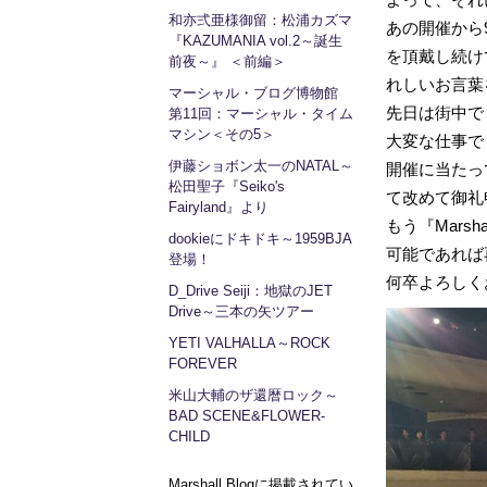
和亦弍亜様御留：松浦カズマ
あの開催から
『KAZUMANIA vol.2～誕生
を頂戴し続け
前夜～』 ＜前編＞
れしいお言葉
マーシャル・ブログ博物館
先日は街中で「
第11回：マーシャル・タイム
マシン＜その5＞
大変な仕事で
伊藤ショボン太一のNATAL～
開催に当たっ
松田聖子『Seiko's
て改めて御礼
Fairyland』より
もう『Marsh
dookieにドキドキ～1959BJA
可能であれば
登場！
何卒よろしく
D_Drive Seiji：地獄のJET
Drive～三本の矢ツアー
YETI VALHALLA～ROCK
FOREVER
米山大輔のザ還暦ロック～
BAD SCENE&FLOWER-
CHILD
Marshall Blogに掲載されてい