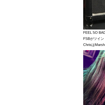
FEEL SO 
FSBがツイ
ChrisはMars