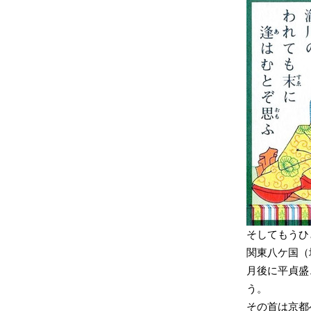
そしてもうひ
関東八ケ国（
月後に平貞盛
う。
その首は京都