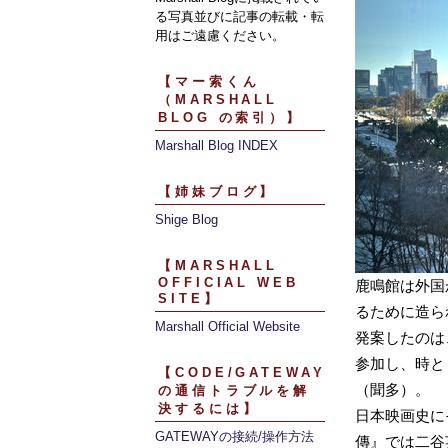
る写真並びに記事の転載・転
用はご遠慮ください。
【マー索くん
（MARSHALL
BLOG の索引）】
Marshall Blog INDEX
【姉妹ブログ】
Shige Blog
【MARSHALL
OFFICIAL WEB
鹿鳴館は外国
SITE】
るために造ら
Marshall Official Website
発案したのは
参加し、時と
【CODE/GATEWAY
（聞多）。
の通信トラブルを解
決するには】
日本映画史に
GATEWAYの接続/操作方法
傳』では二谷