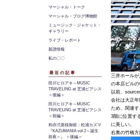
マーシャル・トーク
マーシャル・ブログ博物館
ミュージック・ジャケット・
ギャラリー
ライブ・レポート
新譜情報
私の〇〇
最近の記事
三井ホールが入
田川ヒロアキ～MUSIC
の本店ビルの
TRAVELING at 芝浦ピアシス
以前、sou
＜後編＞
会社は大正年
田川ヒロアキ～MUSIC
ため、関連す
TRAVELING at 芝浦ピアシス
＜前編＞
3階に位置す
に美しい。
和亦弍亜様御留：松浦カズマ
『KAZUMANIA vol.2～誕生
右奥の竹橋方
前夜～』 ＜後編＞