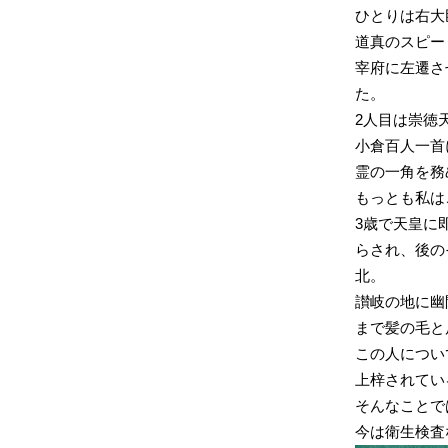
ひとりは右大
道真のスピー
宰府に左遷さ
た。
2人目は崇徳
小倉百人一首
霊の一角を務
もっとも私は
3歳で天皇に
らされ、後の
北。
讃岐の地に幽
まで髪の毛と
この人につい
上梓されてい
そんなことで
今は衛生検査