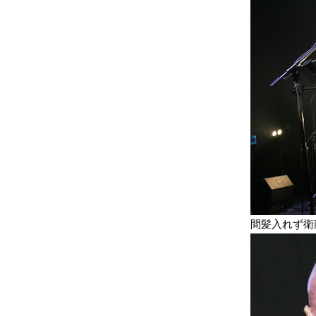
間髪入れず衛