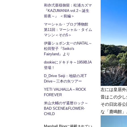
和亦弍亜様御留：松浦カズマ
『KAZUMANIA vol.2～誕生
前夜～』 ＜前編＞
マーシャル・ブログ博物館
第11回：マーシャル・タイム
マシン＜その5＞
伊藤ショボン太一のNATAL～
松田聖子『Seiko's
Fairyland』より
dookieにドキドキ～1959BJA
登場！
D_Drive Seiji：地獄のJET
Drive～三本の矢ツアー
左には皇居外
YETI VALHALLA～ROCK
FOREVER
昔はこの少し
米山大輔のザ還暦ロック～
その日比谷公
BAD SCENE&FLOWER-
な「鹿鳴館」
CHILD
Marshall Blogに掲載されてい