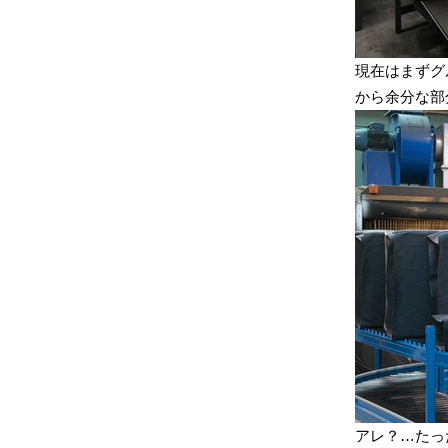
現在はまずグ
から余分な部
アレ？…たっ