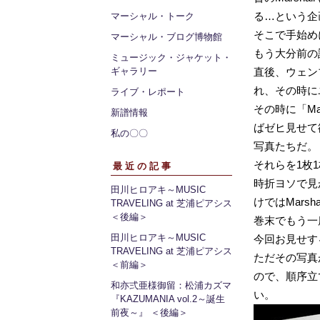
る…という企
マーシャル・トーク
そこで手始め
マーシャル・ブログ博物館
もう大分前の話
ミュージック・ジャケット・
ギャラリー
直後、ウェン
れ、その時に
ライブ・レポート
その時に「Ma
新譜情報
ばゼヒ見せて
私の〇〇
写真たちだ。
それらを1枚
最近の記事
時折ヨソで見
田川ヒロアキ～MUSIC
けではMars
TRAVELING at 芝浦ピアシス
＜後編＞
巻末でもう一
田川ヒロアキ～MUSIC
今回お見せす
TRAVELING at 芝浦ピアシス
ただその写真
＜前編＞
ので、順序立
和亦弍亜様御留：松浦カズマ
い。
『KAZUMANIA vol.2～誕生
前夜～』 ＜後編＞