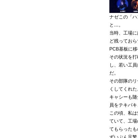
ナゼこの「ハ
と…。
当時、工場に
ど残っておら
PCB基板に
その状況を打破
し、若い工員
だ。
その部隊のリ
くしてくれた
キャシーも随
員をテキパキ
この頃、私は知
ていて、工場
てもらったも
ずいぶん足繁