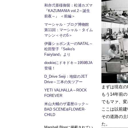
和亦弍亜様御留：松浦カズマ
『KAZUMANIA vol.2～誕生
前夜～』 ＜前編＞
マーシャル・ブログ博物館
第11回：マーシャル・タイム
マシン＜その5＞
伊藤ショボン太一のNATAL～
松田聖子『Seiko's
Fairyland』より
dookieにドキドキ～1959BJA
登場！
D_Drive Seiji：地獄のJET
Drive～三本の矢ツアー
まずは現在のM
YETI VALHALLA～ROCK
もう14年前
FOREVER
でもマァ、変
米山大輔のザ還暦ロック～
ここは以前建物
BAD SCENE&FLOWER-
CHILD
その道路の土
た。
Marshall Blogに掲載されてい