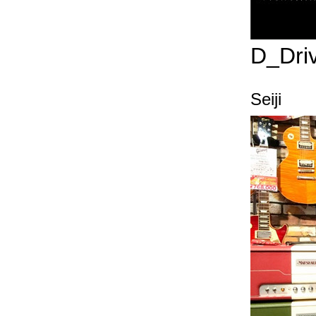
D_Dri
Seiji