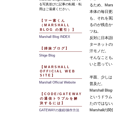
る写真並びに記事の転載・転
るため、Mar
用はご遠慮ください。
本体の毎日更
も、それを英
【マー索くん
るのが残念か
（MARSHALL
BLOG の索引）】
ツね。
Marshall Blog INDEX
反対に日本語
ターネットの
【姉妹ブログ】
汗モノだ。
Shige Blog
そんなことも
いと思ってい
【MARSHALL
OFFICIAL WEB
SITE】
半面、少しは
Marshall Official Website
普及だ。
Marshall
【CODE/GATEWAY
というドラム
の通信トラブルを解
決するには】
たのではない
Marshal
GATEWAYの接続/操作方法