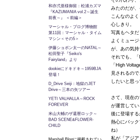
和亦弍亜様御留：松浦カズマ
みたのだが、
『KAZUMANIA vol.2～誕生
こんなのよく
前夜～』 ＜前編＞
心しきり。
マーシャル・ブログ博物館
写真もヘタだ
第11回：マーシャル・タイム
マシン＜その5＞
よくミュージ
伊藤ショボン太一のNATAL～
が、あの気持
松田聖子『Seiko's
それでも、「M
Fairyland』より
「High Vo
dookieにドキドキ～1959BJA
見されるので
登場！
したいと思っ
D_Drive Seiji：地獄のJET
Drive～三本の矢ツアー
さて、現在のブ
YETI VALHALLA～ROCK
FOREVER
が運営してい
後に登場するが
米山大輔のザ還暦ロック～
BAD SCENE&FLOWER-
熱心にバック
CHILD
ね）
私が「アジア
Marshall Blogに掲載されてい