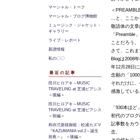
マーシャル・トーク
＜PREAMBL
マーシャル・ブログ博物館
…と、ここか
ミュージック・ジャケット・
敬語体の文章
ギャラリー
「Preamb
ライブ・レポート
ことだろう。
新譜情報
さて、これまで
私の〇〇
Blogは20
年12月28日
最近の記事
念願の「10
それだけに、
田川ヒロアキ～MUSIC
TRAVELING at 芝浦ピアシス
感激している
＜後編＞
田川ヒロアキ～MUSIC
「930本ほ
TRAVELING at 芝浦ピアシス
初代のブログ
＜前編＞
記事数をカウ
和亦弍亜様御留：松浦カズマ
『KAZUMANIA vol.2～誕生
念。
前夜～』 ＜後編＞
その代わり、