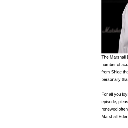
The Marshall 
number of acce
from Shige tha
personally tha
For all you lo
episode, plea
renewed often 
Marshall Eden