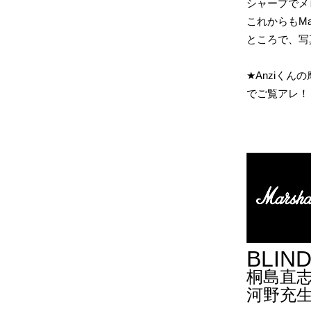
シャープでメ
これからもMar
ところで、写
★Anziく
でご覧アレ！
BLIND
桐島直志
河野充