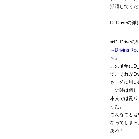
活躍してくだ
D_Drive
★D_Driv
～Driving Ro
＞
』。
この前年にD
て、それがD
も十分に思い
この時は何し
本文では割り
った。
こんなことは
なってしまっ
あれ！