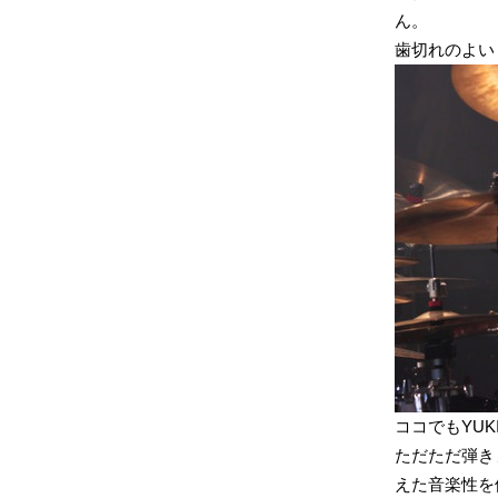
ん。
歯切れのよい
ココでもYU
ただただ弾き
えた音楽性を