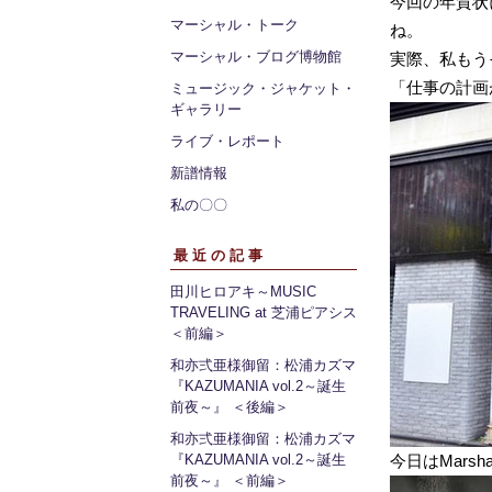
今回の年賀状
マーシャル・トーク
ね。
マーシャル・ブログ博物館
実際、私もう
「仕事の計画
ミュージック・ジャケット・
ギャラリー
ライブ・レポート
新譜情報
私の〇〇
最近の記事
田川ヒロアキ～MUSIC
TRAVELING at 芝浦ピアシス
＜前編＞
和亦弍亜様御留：松浦カズマ
『KAZUMANIA vol.2～誕生
前夜～』 ＜後編＞
和亦弍亜様御留：松浦カズマ
『KAZUMANIA vol.2～誕生
今日はMarshal
前夜～』 ＜前編＞