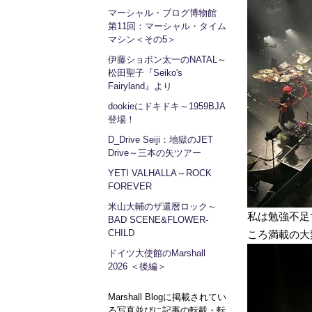
マーシャル・ブログ博物館
第11回：マーシャル・タイム
マシン＜その5＞
伊藤ショボン太一のNATAL～
松田聖子『Seiko's
Fairyland』より
dookieにドキドキ～1959BJA
登場！
D_Drive Seiji：地獄のJET
Drive～三本の矢ツアー
YETI VALHALLA～ROCK
FOREVER
米山大輔のザ還暦ロック～
私は勉強不足
BAD SCENE&FLOWER-
CHILD
ころ満載の大
ドイツ大使館のMarshall
2026 ＜後編＞
Marshall Blogに掲載されてい
る写真並びに記事の転載・転