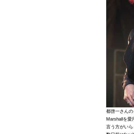
都啓一さんの
Marshal
言う方がいら