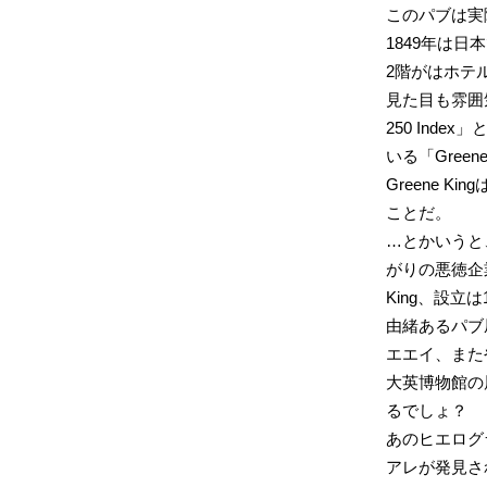
このパブは実
1849年は
2階がはホテ
見た目も雰囲
250 Ind
いる「Gree
Greene 
ことだ。
…とかいうと
がりの悪徳企
King、設立は
由緒あるパブ
エエイ、また
大英博物館の
るでしょ？
あのヒエログ
アレが発見さ