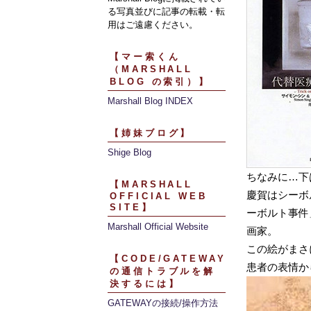
る写真並びに記事の転載・転
用はご遠慮ください。
【マー索くん
（MARSHALL
BLOG の索引）】
Marshall Blog INDEX
【姉妹ブログ】
Shige Blog
ちなみに…下
【MARSHALL
慶賀はシーボ
OFFICIAL WEB
SITE】
ーボルト事件
Marshall Official Website
画家。
この絵がまさ
【CODE/GATEWAY
患者の表情か
の通信トラブルを解
決するには】
GATEWAYの接続/操作方法