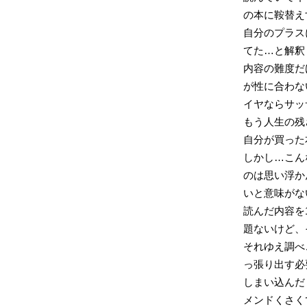
の本に鞍替え
自分のプラス
てた…と解釈
内容の難度だ
が性に合わな
イヤならサッ
もう人生の残
自分が買った
しかし…こん
のは思い浮か
いと意味がな
読んだ内容を
題ないけど、
それゆえ調べ
っ張り出す必
しまい込んだ
メンドくさく