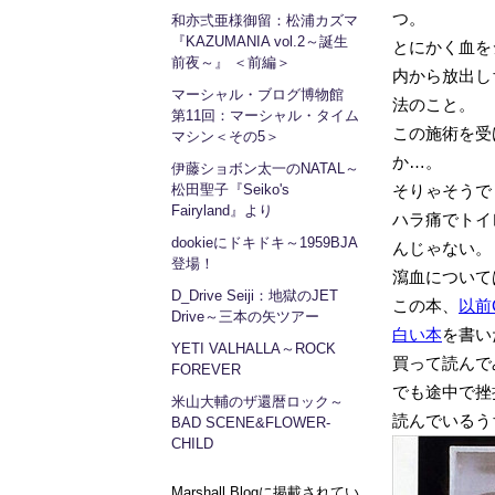
つ。
和亦弍亜様御留：松浦カズマ
『KAZUMANIA vol.2～誕生
とにかく血を
前夜～』 ＜前編＞
内から放出し
マーシャル・ブログ博物館
法のこと。
第11回：マーシャル・タイム
この施術を受
マシン＜その5＞
か…。
伊藤ショボン太一のNATAL～
松田聖子『Seiko's
そりゃそうで
Fairyland』より
ハラ痛でトイ
dookieにドキドキ～1959BJA
んじゃない。
登場！
瀉血について
D_Drive Seiji：地獄のJET
この本、
以前
Drive～三本の矢ツアー
白い本
を書い
YETI VALHALLA～ROCK
買って読んで
FOREVER
でも途中で挫
米山大輔のザ還暦ロック～
読んでいるう
BAD SCENE&FLOWER-
CHILD
Marshall Blogに掲載されてい