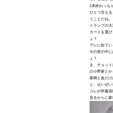
1本終わっち
ひとつ言える
うことだね。
トランプの大
カードを選び
ょ？
アレに似てい
今の世の中に
ょ？
ま、チョット
の小野家とか
家柄と血だけ
と、せいぜい
コレが伊藤道
見るからに家