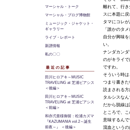
離れて、行き
マーシャル・トーク
スに本題に戻
マーシャル・ブログ博物館
タマにコレが
ミュージック・ジャケット・
ギャラリー
「誰かのタメ
自分が興味を
ライブ・レポート
い。
新譜情報
ナンダカンダで
私の〇〇
のがキライで
ですわ。
最近の記事
そういう時は
田川ヒロアキ～MUSIC
つまり書きた
TRAVELING at 芝浦ピアシス
＜後編＞
読まされる方
田川ヒロアキ～MUSIC
タルシスなん
TRAVELING at 芝浦ピアシス
だから脱線は
＜前編＞
ところで、こ
和亦弍亜様御留：松浦カズマ
意味するんで
『KAZUMANIA vol.2～誕生
前夜～』 ＜後編＞
瀉血というの