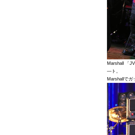
Marshall
―ト。
Marshall