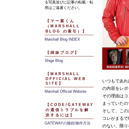
る写真並びに記事の転載・転
用はご遠慮ください。
【マー索くん
（MARSHALL
BLOG の索引）】
Marshall Blog INDEX
【姉妹ブログ】
Shige Blog
【MARSHALL
OFFICIAL WEB
いつもであれば
SITE】
の内容をレポ
Marshall Official Website
その理由はコ
まっていたの
【CODE/GATEWAY
の通信トラブルを解
そして、この
決するには】
コレがまるでM
GATEWAYの接続/操作方法
のない、限り