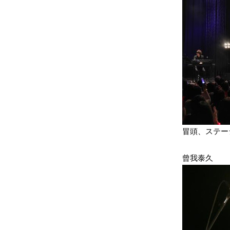
冒頭、ステー
曾我泰久