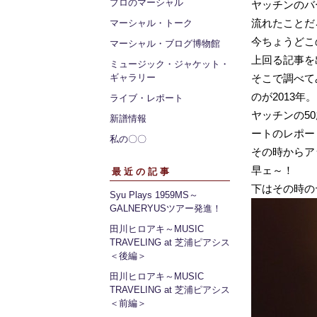
プロのマーシャル
ヤッチンのバ
流れたことだ
マーシャル・トーク
今ちょうどこのM
マーシャル・ブログ博物館
上回る記事を
ミュージック・ジャケット・
ギャラリー
そこで調べてみ
のが2013年。
ライブ・レポート
ヤッチンの5
新譜情報
ートのレポー
私の〇〇
その時からア
早ェ～！
最近の記事
下はその時の
Syu Plays 1959MS～
GALNERYUSツアー発進！
田川ヒロアキ～MUSIC
TRAVELING at 芝浦ピアシス
＜後編＞
田川ヒロアキ～MUSIC
TRAVELING at 芝浦ピアシス
＜前編＞