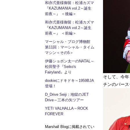
和亦弍亜様御留：松浦カズマ
『KAZUMANIA vol.2～誕生
前夜～』 ＜後編＞
和亦弍亜様御留：松浦カズマ
『KAZUMANIA vol.2～誕生
前夜～』 ＜前編＞
マーシャル・ブログ博物館
第11回：マーシャル・タイム
マシン＜その5＞
伊藤ショボン太一のNATAL～
松田聖子『Seiko's
Fairyland』より
そして、今年
dookieにドキドキ～1959BJA
チンのバース
登場！
D_Drive Seiji：地獄のJET
Drive～三本の矢ツアー
YETI VALHALLA～ROCK
FOREVER
Marshall Blogに掲載されてい