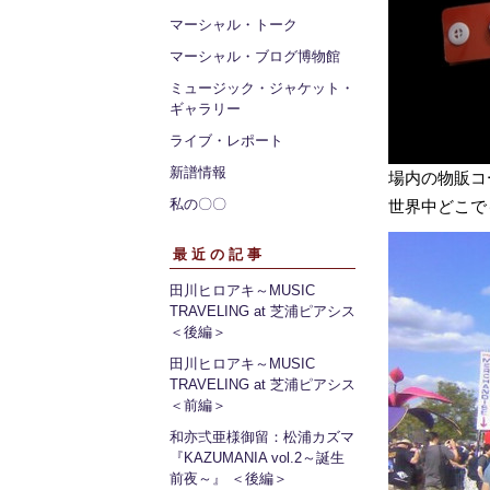
マーシャル・トーク
マーシャル・ブログ博物館
ミュージック・ジャケット・
ギャラリー
ライブ・レポート
新譜情報
場内の物販コ
私の〇〇
世界中どこで
最近の記事
田川ヒロアキ～MUSIC
TRAVELING at 芝浦ピアシス
＜後編＞
田川ヒロアキ～MUSIC
TRAVELING at 芝浦ピアシス
＜前編＞
和亦弍亜様御留：松浦カズマ
『KAZUMANIA vol.2～誕生
前夜～』 ＜後編＞