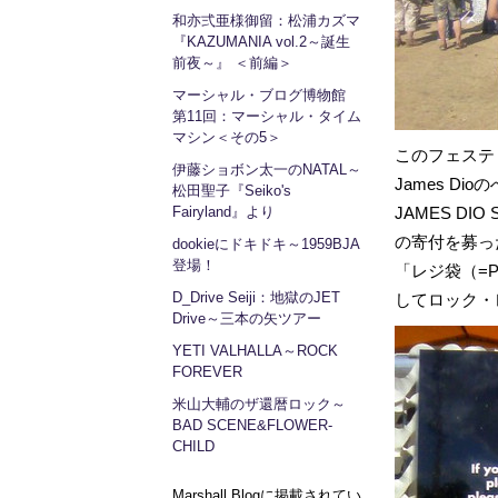
和亦弍亜様御留：松浦カズマ
『KAZUMANIA vol.2～誕生
前夜～』 ＜前編＞
マーシャル・ブログ博物館
第11回：マーシャル・タイム
マシン＜その5＞
このフェステ
伊藤ショボン太一のNATAL～
James D
松田聖子『Seiko's
Fairyland』より
JAMES DIO
の寄付を募っ
dookieにドキドキ～1959BJA
登場！
「レジ袋（=P
D_Drive Seiji：地獄のJET
してロック・
Drive～三本の矢ツアー
YETI VALHALLA～ROCK
FOREVER
米山大輔のザ還暦ロック～
BAD SCENE&FLOWER-
CHILD
Marshall Blogに掲載されてい