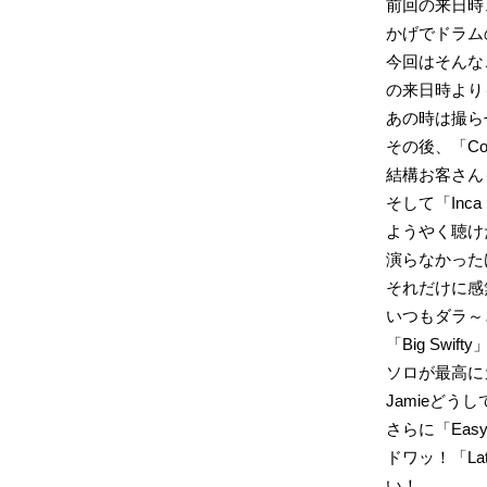
前回の来日時、
かげでドラムの
今回はそんな
の来日時より
あの時は撮ら
その後、「Cosm
結構お客さん
そして「Inca 
ようやく聴け
演らなかった
それだけに感
いつもダラ～
「Big Swi
ソロが最高に
Jamieどう
さらに「Easy
ドワッ！「Latex
い！