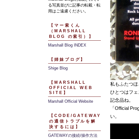
る写真並びに記事の転載・転
用はご遠慮ください。
【マー索くん
（MARSHALL
BLOG の索引）】
Marshall Blog INDEX
【姉妹ブログ】
Shige Blog
【MARSHALL
私もふたつほ
OFFICIAL WEB
ひとつはフェ
SITE】
記念品ね。
Marshall Official Website
「Officia
【CODE/GATEWAY
い。
の通信トラブルを解
決するには】
GATEWAYの接続/操作方法