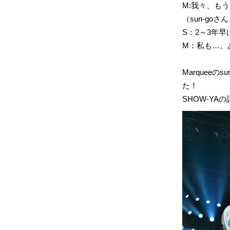
M:我々、も
（sun-g
S：2～3年
M：私も…。
Marquee
た！
SHOW-YA