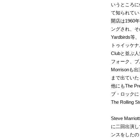
いうところに
て知られてい
開店は196
ングされ、その後、Jo
Yardbird
トゥイッケナムのT
Clubと並
フォーク、ブルー
Morrisonも
まで出ていた
他にもThe Pret
ブ・ロックに
The Rolli
Steve Mar
に二回出演して
ンスをしたのも