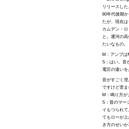
リリースした
80年代後期
たが、現在は
カムデン・ロ
と。運河の高
たいなもの。
M：アンプはMa
S：はい。音
電圧の違いを
音がすごく澄
ですけど歪ま
M：鳴り方が
S：昔のマー
イもつられて
てもローが上
き方のせいか