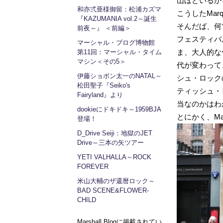
山ほどいるか
和亦弍亜様御留：松浦カズマ
こうしたMa
『KAZUMANIA vol.2～誕生
そんだば、何
前夜～』 ＜前編＞
フェスティバ
マーシャル・ブログ博物館
ま、大人的な
第11回：マーシャル・タイム
マシン＜その5＞
代が変わって
伊藤ショボン太一のNATAL～
シュ・ロック
松田聖子『Seiko's
ティッシュ・
Fairyland』より
当なのかはわ
dookieにドキドキ～1959BJA
とにかく、Ma
登場！
D_Drive Seiji：地獄のJET
Drive～三本の矢ツアー
YETI VALHALLA～ROCK
FOREVER
米山大輔のザ還暦ロック～
BAD SCENE&FLOWER-
CHILD
Marshall Blogに掲載されてい