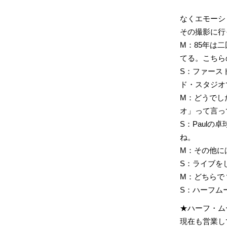
なくエモーシ
その撮影に行
M：85年は
てる。こちら
S：ファース
ド・スタジオ
M：どうでし
オ」って言っ
S：Paul
ね。
M：その他に
S：ライブを
M：どちらで
S：ハーフム
★ハーフ・ムーン
現在も営業して