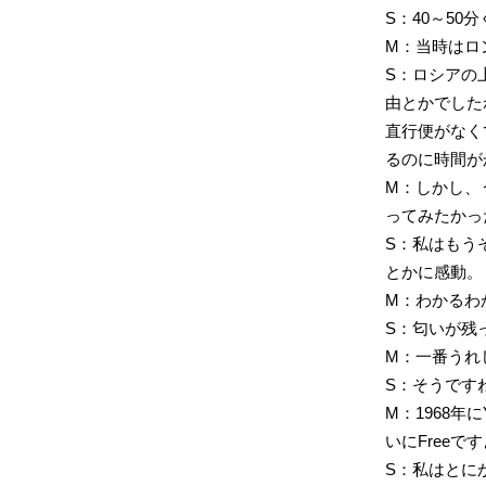
S：40～50
M：当時はロ
S：ロシアの
由とかでした
直行便がなく
るのに時間が
M：しかし、
ってみたかっ
S：私はもう
とかに感動。
M：わかるわ
S：匂いが残
M：一番うれしい
S：そうです
M：1968年
いにFreeで
S：私はとにかく