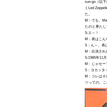
sun-go
くLed Ze
た。
M：でも、Ma
たのと果たし
S:エ～！
M：表はこん
S：ん～、表
M：出演され
S:1985年11
M：じゃセー
S：ヨカッタ
M：コレはそ
ツっての。