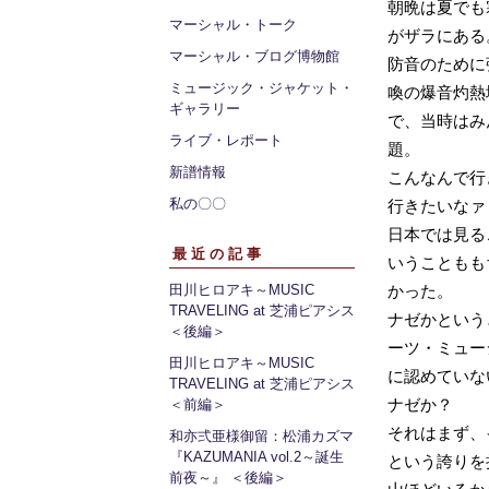
朝晩は夏でも
マーシャル・トーク
がザラにある
マーシャル・ブログ博物館
防音のために
ミュージック・ジャケット・
喚の爆音灼熱
ギャラリー
で、当時はみ
ライブ・レポート
題。
新譜情報
こんなんで行
私の〇〇
行きたいなァ
日本では見る
最近の記事
いうこともも
田川ヒロアキ～MUSIC
かった。
TRAVELING at 芝浦ピアシス
ナゼかという
＜後編＞
ーツ・ミュー
田川ヒロアキ～MUSIC
に認めていな
TRAVELING at 芝浦ピアシス
ナゼか？
＜前編＞
それはまず、
和亦弍亜様御留：松浦カズマ
『KAZUMANIA vol.2～誕生
という誇りを
前夜～』 ＜後編＞