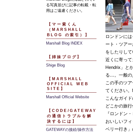
る写真並びに記事の転載・転
用はご遠慮ください。
【マー索くん
（MARSHALL
BLOG の索引）】
ロンドンには
Marshall Blog INDEX
ート・ツアー
をしたりして
【姉妹ブログ】
近くに寄って
Shige Blog
Hendrix
る…。一般の
【MARSHALL
この手のツア
OFFICIAL WEB
SITE】
てください。M
Marshall Official Website
こんなガイド
どこかの旅行
【CODE/GATEWAY
『ロンドン・ロ
の通信トラブルを解
おいしいフィ
決するには】
ベリー行き」
GATEWAYの接続/操作方法