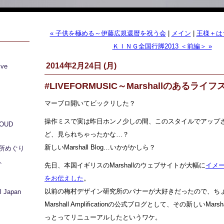
« 子供を極める～伊藤広規還暦を祝う会
|
メイン
|
王様＋は
ＫＩＮＧ全国行脚2013 ＜前編＞ »
2014年2月24日 (月)
ive
#LIVEFORMUSIC～Marshallのあるライ
マーブロ開いてビックリした？
操作ミスで実は昨日ホンノ少しの間、このスタイルでアップ
LOUD
ど、見られちゃったかな…？
新しいMarshall Blog…いかがかしら？
所めぐり
ト
先日、本国イギリスのMarshallのウェブサイトが大幅に
イメ
をお伝えした
。
以前の梅村デザイン研究所のバナーが大好きだったので、ち
 Japan
Marshall Amplificationの公式ブログとして、その新しいMar
っとってリニューアルしたというワケ。