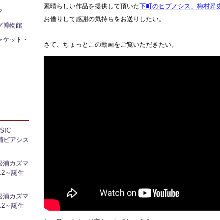
素晴らしい作品を提供して頂いた
下町のヒプノシス、梅村昇
ク
お借りして感謝の気持ちをお送りしたい。
グ博物館
ャケット・
さて、ちょっとこの動画をご覧いただきたい。
IC
 芝浦ピアシス
松浦カズマ
l.2～誕生
松浦カズマ
l.2～誕生