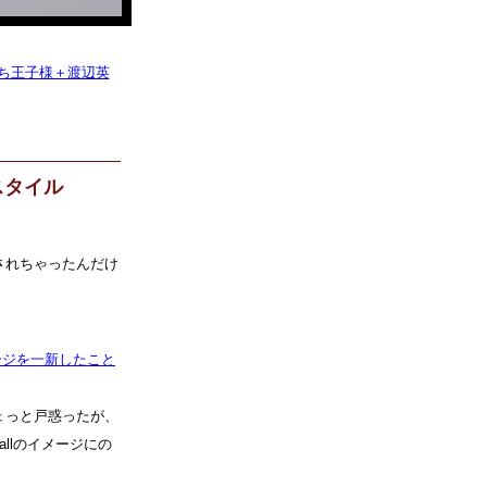
ち王子様＋渡辺英
フスタイル
されちゃったんだけ
ージを一新したこと
ょっと戸惑ったが、
shallのイメージにの