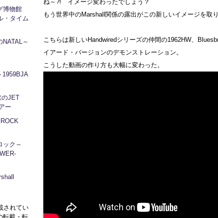
ね～?! イメージ変わったでしょう？
ログ博物館
もう世界中のMarshall関係の露出がこの新しいイメージを取
ル・タイム
こちらは新しいHandwiredシリーズの仲間の1962HW、Bluesb
NATAL～
イアード・バージョンのデモンストレーション。
こうした動画の作り方も大幅に変わった。
1959BJA
地獄のJET
ツアー
～ROCK
ロック～
WER-
hall
に掲載されてい
の転載・転