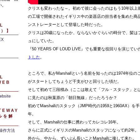
い。
クリスも変わったな～。初めて彼に会ったのはもう10年以上前のこ
の工場で開催されたイギリス中の楽器店の担当者を集めた商
ンストレーターとして登場した時だった。
L
引）】
クリスは20歳になったか、ならないかぐらいの時分で、髪は
EX
ュにしていた。
『50 YEARS OF LOUD LIVE』でも重要な役回りを演じて
】
トした
。
ところで、私がMarshallという名前を知ったのは1974年位のこと
L
がスタートしてちょうど干支がひと回りした頃だ。
WEB
そして初めて三段積み（ここは敢えて「フル・スタック」と
ebsite
に見たのは秋葉原の「朝日無線」だったろうか？
初めてMarshallのスタック（JMP時代の1959と1960AX）
TEWAY
年。
ルを解
そして、Marshallの仕事に携わってカレコレ16年。
さらに正式にイギリスのMarshallのスタッフになって約2年。
/操作方法
外から、中から、ずいぶん長いことMarshallに接して来た。