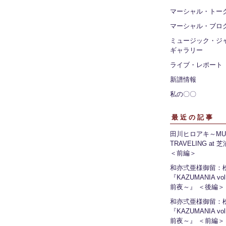
マーシャル・トー
マーシャル・ブロ
ミュージック・ジ
ギャラリー
ライブ・レポート
新譜情報
私の〇〇
最近の記事
田川ヒロアキ～MUS
TRAVELING at
＜前編＞
和亦弍亜様御留：
『KAZUMANIA vo
前夜～』 ＜後編＞
和亦弍亜様御留：
『KAZUMANIA vo
前夜～』 ＜前編＞