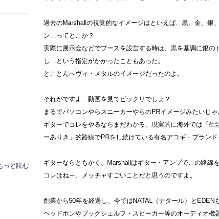
過去のMarshallの視覚的なイメージはといえば、黒、金、
ン…ってとこか？
実際に展示会などでブースを設営する時は、黒を基調に銀の
し…という指定がかかったこともあった。
とことんへヴィ・メタルのイメージだったのよ。
それがですよ…動画を見てビックリでしょ？
まるでパソコンやらスニーカーやらのPRイメージみたいじゃ
ギターでコレをやるならまだわかる。現実的に海外では「生
ーありき」的路線でPRをし続けている有名アコギ・ブランド
ギターならともかく、Marshallはギター・アンプでこの路線
もっと読む
コレはね～、メッチャすごいことだと思うのですよ。
創業から50年を経過し、今ではNATAL（ナタール）とEDE
ヘッドホンやブックシェルフ・スピーカー等のオーディオ機