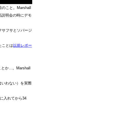
と。Marshall
品説明会の時にデモ
フサフサとソバージ
いたことは
以前レポー
か…。Marshall
はいわない）を実際
を手に入れてから34