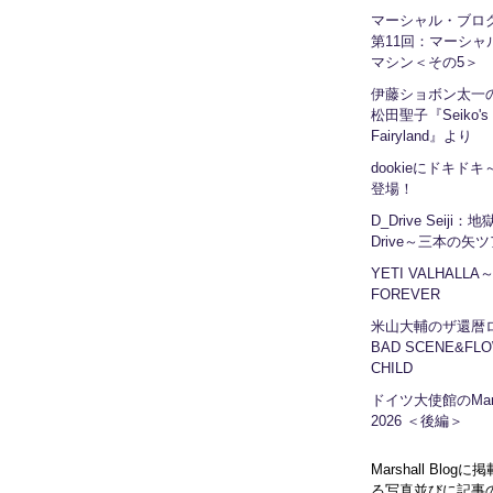
マーシャル・ブ
第11回：マーシャ
マシン＜その5＞
伊藤ショボン太一の
松田聖子『Seiko's
Fairyland』より
dookieにドキドキ～
登場！
D_Drive Seiji：
Drive～三本の矢
YETI VALHALLA
FOREVER
米山大輔のザ還暦
BAD SCENE&FLO
CHILD
ドイツ大使館のMars
2026 ＜後編＞
Marshall Blog
る写真並びに記事