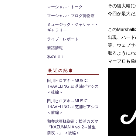
その後大幅に
マーシャル・トーク
今回が最大だ
マーシャル・ブログ博物館
ミュージック・ジャケット・
このMarsha
ギャラリー
出現、ハード
ライブ・レポート
等、ウェブサ
新譜情報
取るようにわ
私の〇〇
マーブロも負
最近の記事
田川ヒロアキ～MUSIC
TRAVELING at 芝浦ピアシス
＜後編＞
田川ヒロアキ～MUSIC
TRAVELING at 芝浦ピアシス
＜前編＞
和亦弍亜様御留：松浦カズマ
『KAZUMANIA vol.2～誕生
前夜～』 ＜後編＞