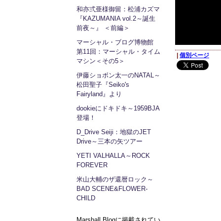
和亦弍亜様御留：松浦カズマ
『KAZUMANIA vol.2～誕生
前夜～』 ＜前編＞
マーシャル・ブログ博物館
第11回：マーシャル・タイム
|
個別ページ
マシン＜その5＞
伊藤ショボン太一のNATAL～
松田聖子『Seiko's
Fairyland』より
dookieにドキドキ～1959BJA
登場！
D_Drive Seiji：地獄のJET
Drive～三本の矢ツアー
YETI VALHALLA～ROCK
FOREVER
米山大輔のザ還暦ロック～
BAD SCENE&FLOWER-
CHILD
Marshall Blogに掲載されてい