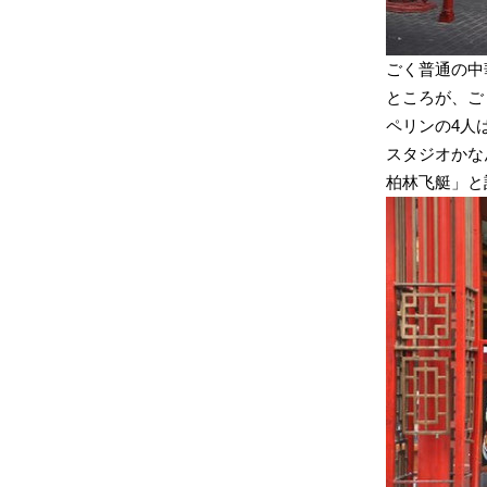
ごく普通の中
ところが、ご
ペリンの4人
スタジオかな
柏林飞艇」と