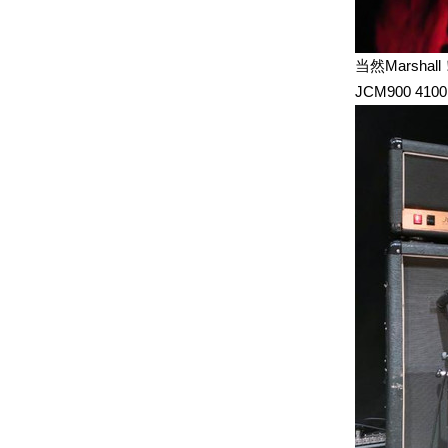
当然Marshall
JCM900 410