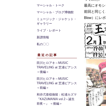
最高にオモシ
マーシャル・トーク
前回と同じく
マーシャル・ブログ博物館
Blow）に
ミュージック・ジャケット・
ギャラリー
ライブ・レポート
新譜情報
私の〇〇
最近の記事
田川ヒロアキ～MUSIC
TRAVELING at 芝浦ピアシス
＜後編＞
田川ヒロアキ～MUSIC
TRAVELING at 芝浦ピアシス
＜前編＞
和亦弍亜様御留：松浦カズマ
『KAZUMANIA vol.2～誕生
前夜～』 ＜後編＞