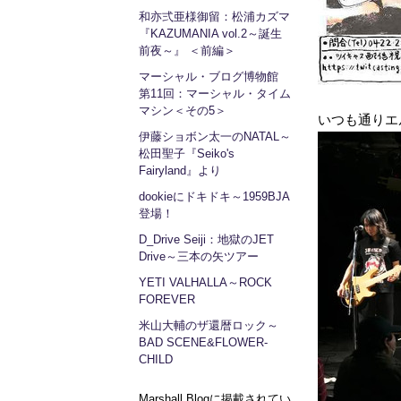
和亦弍亜様御留：松浦カズマ
『KAZUMANIA vol.2～誕生
前夜～』 ＜前編＞
マーシャル・ブログ博物館
第11回：マーシャル・タイム
マシン＜その5＞
いつも通りエ
伊藤ショボン太一のNATAL～
松田聖子『Seiko's
Fairyland』より
dookieにドキドキ～1959BJA
登場！
D_Drive Seiji：地獄のJET
Drive～三本の矢ツアー
YETI VALHALLA～ROCK
FOREVER
米山大輔のザ還暦ロック～
BAD SCENE&FLOWER-
CHILD
Marshall Blogに掲載されてい