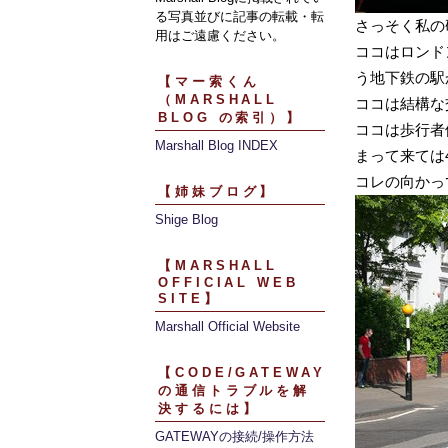
る写真並びに記事の転載・転
さっそく私の
用はご遠慮ください。
ココはロンド
う地下鉄の駅
【マー索くん
（MARSHALL
ココは結構な
BLOG の索引）】
ココは歩行者
Marshall Blog INDEX
まって来ては
コレの向かっ
【姉妹ブログ】
Shige Blog
【MARSHALL
OFFICIAL WEB
SITE】
Marshall Official Website
【CODE/GATEWAY
の通信トラブルを解
決するには】
GATEWAYの接続/操作方法