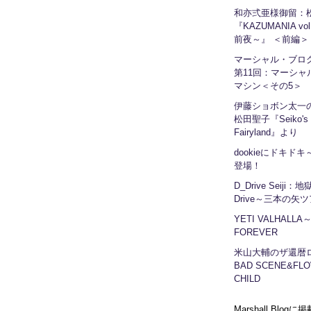
和亦弍亜様御留：
『KAZUMANIA vo
前夜～』 ＜前編＞
マーシャル・ブ
第11回：マーシャ
マシン＜その5＞
伊藤ショボン太一の
松田聖子『Seiko's
Fairyland』より
dookieにドキドキ～
登場！
D_Drive Seiji：
Drive～三本の矢
YETI VALHALLA
FOREVER
米山大輔のザ還暦
BAD SCENE&FLO
CHILD
Marshall Blog