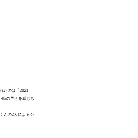
たのは「2021
い時の早さを感じち
達也くんの2人によるシ