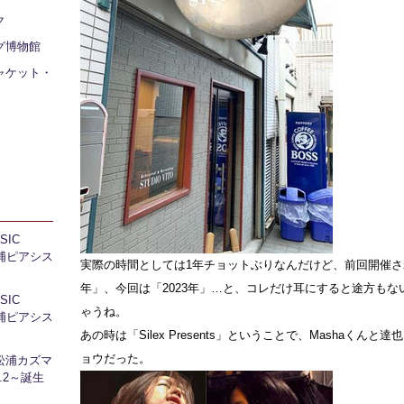
ク
グ博物館
ャケット・
IC
 芝浦ピアシス
実際の時間としては1年チョットぶりなんだけど、前回開催され
年」、今回は「2023年」…と、コレだけ耳にすると途方もな
IC
ゃうね。
 芝浦ピアシス
あの時は「Silex Presents」ということで、Mashaくんと
ョウだった。
松浦カズマ
l.2～誕生