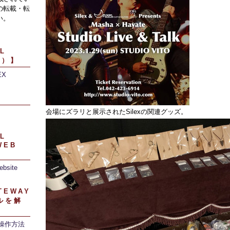
の転載・転
い。
L
引）】
EX
】
会場にズラリと展示されたSilexの関連グッズ。
L
WEB
ebsite
TEWAY
ルを解
/操作方法