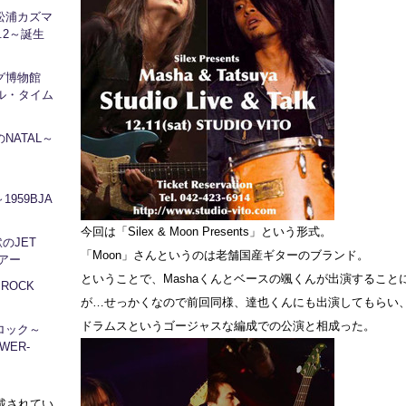
松浦カズマ
l.2～誕生
ログ博物館
ル・タイム
NATAL～
1959BJA
今回は「Silex & Moon Presents」という形式。
地獄のJET
「Moon」さんというのは老舗国産ギターのブランド。
ツアー
ということで、Mashaくんとベースの颯くんが出演すること
～ROCK
が…せっかくなので前回同様、達也くんにも出演してもらい
ドラムスというゴージャスな編成での公演と相成った。
ロック～
WER-
に掲載されてい