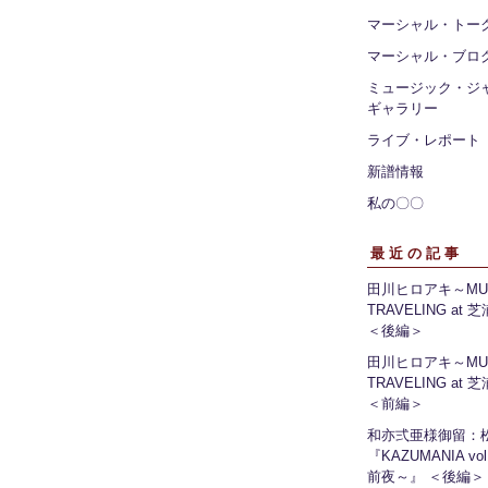
マーシャル・トー
マーシャル・ブロ
ミュージック・ジ
ギャラリー
ライブ・レポート
新譜情報
私の〇〇
最近の記事
田川ヒロアキ～MUS
TRAVELING at
＜後編＞
田川ヒロアキ～MUS
TRAVELING at
＜前編＞
和亦弍亜様御留：
『KAZUMANIA vo
前夜～』 ＜後編＞