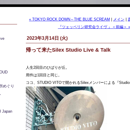
« TOKYO ROCK DOWN～THE BLUE SCREAM
|
メイン
|
『ツェッペリン研究会ライヴ 』＜前編＞ 
2023年3月14日 (火)
ive
帰って来たSilex Studio Live & Talk
人生2回目のひばりが丘。
LOUD
用件は1回目と同じ。
ココ、STUDIO VITOで開かれるSilexメンバーによる『Studio Li
所めぐり
ト
 Japan