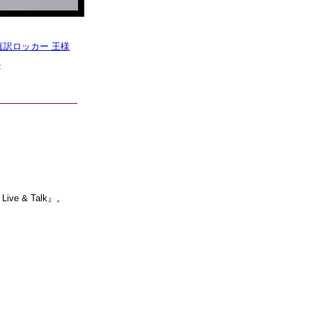
直訳ロッカー 王様
»
ve & Talk』。