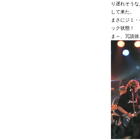
り遅れそうな
して来た。
まさにジミ・
ック状態！
ま～、冗談抜