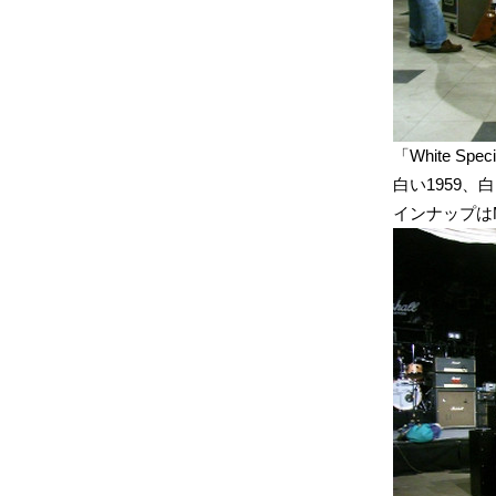
「White Sp
白い1959、白
インナップはM