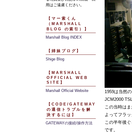
用はご遠慮ください。
【マー索くん
（MARSHALL
BLOG の索引）】
Marshall Blog INDEX
【姉妹ブログ】
Shige Blog
【MARSHALL
OFFICIAL WEB
SITE】
Marshall Official Website
1959は当然のこ
JCM2000 
【CODE/GATEWAY
この当時はま
の通信トラブルを解
よってフラッグ
決するには】
この半年後ぐら
GATEWAYの接続/操作方法
です。