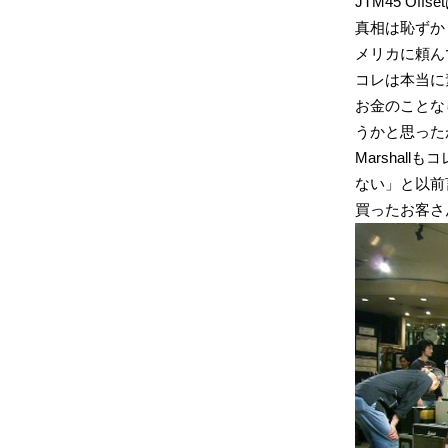
JTM45 O
真相は恥ずか
メリカに頼ん
コレは本当に
お金のことな
うかと思った
Marshal
ない」と以前
買ったお客さ