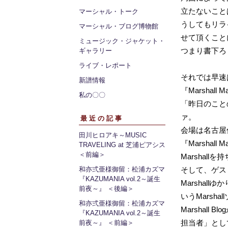
立たないこと
マーシャル・トーク
うしてもリラ
マーシャル・ブログ博物館
せて頂くこと
ミュージック・ジャケット・
つまり書下ろ
ギャラリー
ライブ・レポート
それでは早
新譜情報
『Marshal
私の〇〇
「昨日のこと
ァ。
最近の記事
会場は名古屋伏見
田川ヒロアキ～MUSIC
『Marshal
TRAVELING at 芝浦ピアシス
＜前編＞
Marshal
和亦弍亜様御留：松浦カズマ
そして、ゲス
『KAZUMANIA vol.2～誕生
Marshal
前夜～』 ＜後編＞
いうMarsh
和亦弍亜様御留：松浦カズマ
Marshall
『KAZUMANIA vol.2～誕生
担当者」とし
前夜～』 ＜前編＞