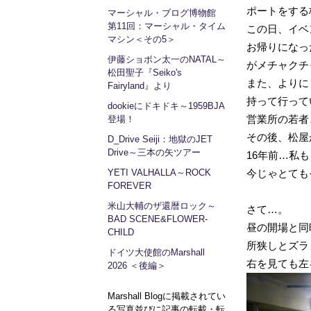
ポートをする
マーシャル・ブログ博物館
第11回：マーシャル・タイム
この日、イベ
マシン＜その5＞
お帰りになっ
伊藤ショボン太一のNATAL～
がメチャクチ
松田聖子『Seiko's
また、よりにも
Fairyland』より
持って行って
dookieにドキドキ～1959BJA
営業所の若者
登場！
その後、松屋
D_Drive Seiji：地獄のJET
Drive～三本の矢ツアー
16年前…私
YETI VALHALLA～ROCK
今じゃとても
FOREVER
米山大輔のザ還暦ロック～
さて…。
BAD SCENE&FLOWER-
昼の開場と同
CHILD
所狭しとズラリ
ドイツ大使館のMarshall
右を見ても左を
2026 ＜後編＞
Marshall Blogに掲載されてい
る写真並びに記事の転載・転