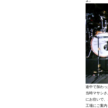
よ。
途中で加わった
当時マサシさ
にお住いで、こ
工場にご案内