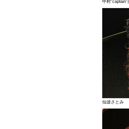
中村"captain
仙波さとみ