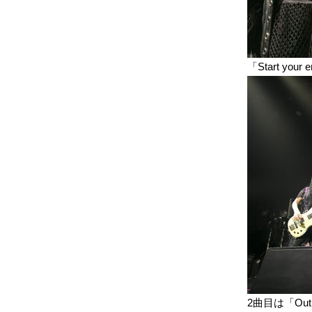
「Start your e
2曲目は「Out o