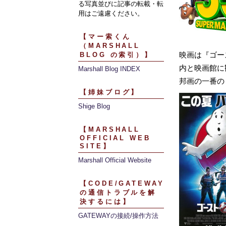
る写真並びに記事の転載・転
用はご遠慮ください。
【マー索くん
（MARSHALL
映画は『ゴー
BLOG の索引）】
内と映画館に
Marshall Blog INDEX
邦画の一番の
【姉妹ブログ】
Shige Blog
【MARSHALL
OFFICIAL WEB
SITE】
Marshall Official Website
【CODE/GATEWAY
の通信トラブルを解
決するには】
GATEWAYの接続/操作方法