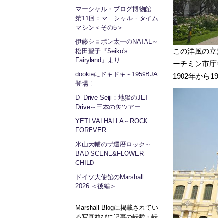
マーシャル・ブログ博物館
第11回：マーシャル・タイム
マシン＜その5＞
伊藤ショボン太一のNATAL～
この洋風の立
松田聖子『Seiko's
Fairyland』より
ーチミン市庁
dookieにドキドキ～1959BJA
1902年か
登場！
D_Drive Seiji：地獄のJET
Drive～三本の矢ツアー
YETI VALHALLA～ROCK
FOREVER
米山大輔のザ還暦ロック～
BAD SCENE&FLOWER-
CHILD
ドイツ大使館のMarshall
2026 ＜後編＞
Marshall Blogに掲載されてい
る写真並びに記事の転載・転