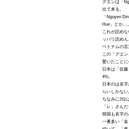
グエンは「N
出て来る。
「Nguyen Di
Hue」とか…
これが読めな
ッパリ読めん
ベトナムの言
この「グエン
驚いたことに
日本は「佐藤
4%。
日本のは名字
らいしかない
ちなみに2位は
「レ」さんだ
韓国も名字の
一番多い「金
続いて、「李