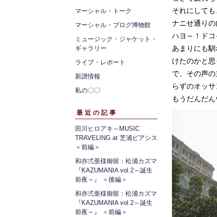
それにしても
マーシャル・トーク
ナニせ通りの
マーシャル・ブログ博物館
ハヨ～！ドコ
ミュージック・ジャケット・
あまりにも馴
ギャラリー
けたのかと思
ライブ・レポート
で、その声の
新譜情報
らずのオッサ
私の〇〇
もうだんだん
最近の記事
田川ヒロアキ～MUSIC
TRAVELING at 芝浦ピアシス
＜前編＞
和亦弍亜様御留：松浦カズマ
『KAZUMANIA vol.2～誕生
前夜～』 ＜後編＞
和亦弍亜様御留：松浦カズマ
『KAZUMANIA vol.2～誕生
前夜～』 ＜前編＞