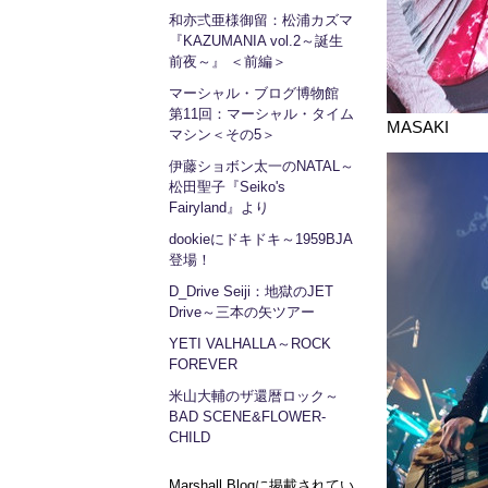
和亦弍亜様御留：松浦カズマ
『KAZUMANIA vol.2～誕生
前夜～』 ＜前編＞
マーシャル・ブログ博物館
第11回：マーシャル・タイム
MASAKI
マシン＜その5＞
伊藤ショボン太一のNATAL～
松田聖子『Seiko's
Fairyland』より
dookieにドキドキ～1959BJA
登場！
D_Drive Seiji：地獄のJET
Drive～三本の矢ツアー
YETI VALHALLA～ROCK
FOREVER
米山大輔のザ還暦ロック～
BAD SCENE&FLOWER-
CHILD
Marshall Blogに掲載されてい