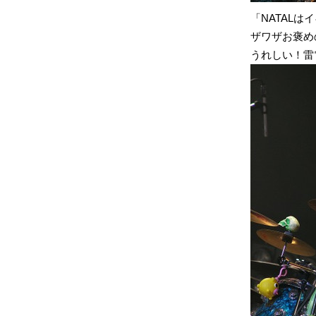
「NATAL
ザワザお褒め
うれしい！雷