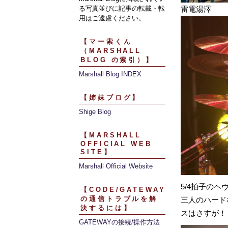
る写真並びに記事の転載・転
雷電湯澤
用はご遠慮ください。
【マー索くん
（MARSHALL
BLOG の索引）】
Marshall Blog INDEX
【姉妹ブログ】
Shige Blog
【MARSHALL
OFFICIAL WEB
SITE】
Marshall Official Website
5/4拍子の
【CODE/GATEWAY
の通信トラブルを解
三人のハード
決するには】
スはさすが！
GATEWAYの接続/操作方法