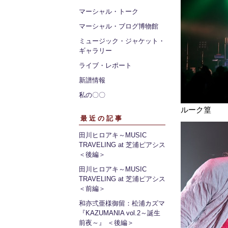
マーシャル・トーク
マーシャル・ブログ博物館
ミュージック・ジャケット・
ギャラリー
ライブ・レポート
新譜情報
私の〇〇
ルーク篁
最近の記事
田川ヒロアキ～MUSIC
TRAVELING at 芝浦ピアシス
＜後編＞
田川ヒロアキ～MUSIC
TRAVELING at 芝浦ピアシス
＜前編＞
和亦弍亜様御留：松浦カズマ
『KAZUMANIA vol.2～誕生
前夜～』 ＜後編＞