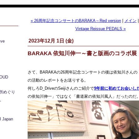
« 26周年記念コンサートのBARAKA～Red version
|
メイン
Vintage Reissue PEDALS »
2023年12月 1日 (金)
ive
BARAKA 依知川伸一～書と版画のコラボ展
さて、BARAKAの26周年記念コンサートの後は依知川さん
LOUD
の活動のレポートをお送りする。
何しろD_DriveのSeijiさんのご紹介で
9年前に初めてお会いし
所めぐり
の依知川伸一」ではなく「書道家の依知川風人」だったのだ
ト
 Japan