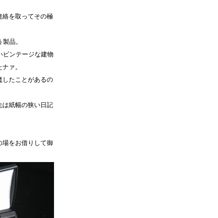
連絡を取ってその極
う製品。
いビンテージな建物
たナァ。
魔したことがあるの
先は紙幅の狭い日記
。
の場をお借りして御