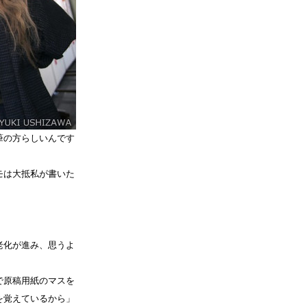
筆の方らしいんです
モは大抵私が書いた
老化が進み、思うよ
で原稿用紙のマスを
を覚えているから」