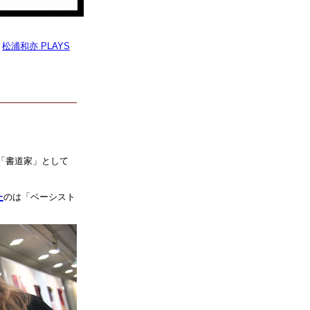
|
松浦和亦 PLAYS
の「書道家」として
た
のは「ベーシスト
。