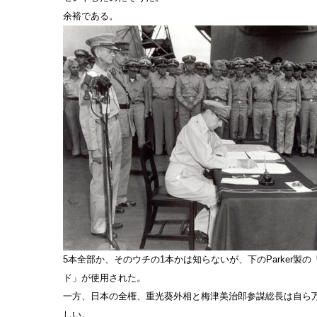
余裕である。
5本全部か、そのウチの1本かは知らないが、下のParker製
ド」が使用された。
一方、日本の全権、重光葵外相と梅津美治郎参謀総長は自ら
しい。