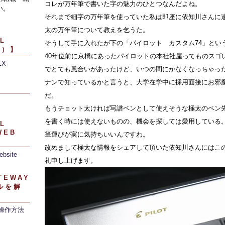
コレが万年筆で書いた字の魅力のひとつなんだよね。
い。
それまで細字の万年筆を使っていた私は即座に依知川さんに
太の万年筆について教えを乞うた。
L
そうして手に入れたが下の「パイロット カスタム74」とい
引）】
40年位前に京橋にあったパイロットの本社社屋ってものスゴ
EX
でとても風合いがあったけど、いつの間にかなくなっちゃっ
ナンで知っているかと言うと、大学在学中に採用面接にお邪
】
だ。
もうチョット太ければ写譜ペンとして使えそうな極太のペン
を書く時には使えないものの、機会を探しては愛用している
L
WEB
筆運びが実に気持ちいいんですわ。
改めまして極太な情報をシェアして頂いた依知川さんにはこ
ebsite
礼申し上げます。
TEWAY
ルを解
/操作方法