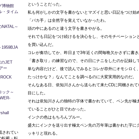
ということだった。
ログ博物館
ル・タイム
私も何がしかの文字を書かないとマズイと思い日記をつけ始
「バカ手」は全然字を覚えていなかったわ。
NATAL～
頭の中にあるのと違う文字を書きやがる。
それでも日記をつけ続けるを決心をし、そのモチベーション
を買い込んだ。
1959BJA
コレが奏功してか、昨日まで3年近くの間毎晩欠かさずに書
「書き取り」の練習なので、その日にナニをしたのか記録し
地獄のJET
ツアー
単な内容だけど、後で読んでみるとコレが存外にオモシロく
たっけかな？」なんてことを調べるのに大変実用的なのだ。
～ROCK
そんなある日、依知川さんから送られて来たCDに同梱されて
ロック～
目にした。
WER-
それは依知川さんの独特の字体で書かれていて、ペン先が極
ていることがひと目でわかった。
hall
インクの色はもちろんブルー。
盛大にインクを送り出す極太ペン先の万年筆は書かれた字に
に掲載されてい
ッキリと現れる。
の転載・転