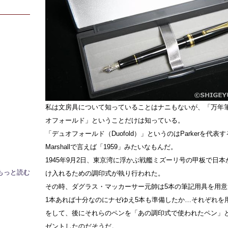
私は文房具について知っていることはナニもないが、「万年
オフォールド」ということだけは知っている。
「デュオフォールド（Duofold）」というのはParkerを代表
Marshallで言えば「1959」みたいなもんだ。
1945年9月2日、東京湾に浮かぶ戦艦ミズーリ号の甲板で日
もっと読む
け入れるための調印式が執り行われた。
その時、ダグラス・マッカーサー元帥は5本の筆記用具を用意
1本あれば十分なのにナゼゆえ5本も準備したか…それぞれを
をして、後にそれらのペンを「あの調印式で使われたペン」
ゼントしたのだそうだ。