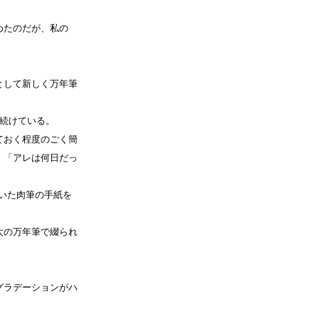
めたのだが、私の
として新しく万年筆
き続けている。
ておく程度のごく簡
、「アレは何日だっ
いた肉筆の手紙を
太の万年筆で綴られ
グラデーションがハ