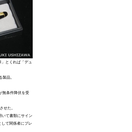
筆」とくれば「デュ
する製品。
本が無条件降伏を受
させた。
用いて書類にサイン
として関係者にプレ