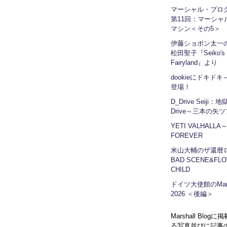
マーシャル・ブ
第11回：マーシャ
マシン＜その5＞
伊藤ショボン太一の
松田聖子『Seiko's
Fairyland』より
dookieにドキドキ～
登場！
D_Drive Seiji：
Drive～三本の矢
YETI VALHALLA
FOREVER
米山大輔のザ還暦
BAD SCENE&FLO
CHILD
ドイツ大使館のMars
2026 ＜後編＞
Marshall Blog
る写真並びに記事