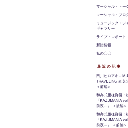
マーシャル・トー
マーシャル・ブロ
ミュージック・ジ
ギャラリー
ライブ・レポート
新譜情報
私の〇〇
最近の記事
田川ヒロアキ～MUS
TRAVELING at
＜前編＞
和亦弍亜様御留：
『KAZUMANIA vo
前夜～』 ＜後編＞
和亦弍亜様御留：
『KAZUMANIA vo
前夜～』 ＜前編＞