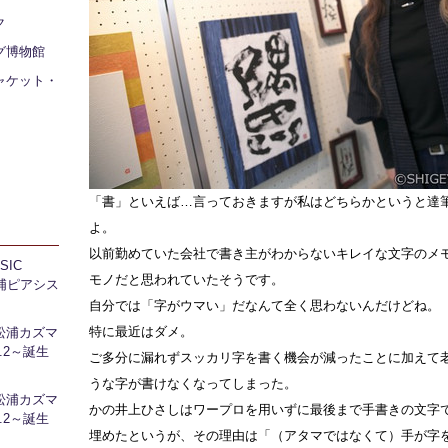
ク
グ博物館
ャケット・
「書」といえば…言っておきますが私はどちらかというと達
よ。
以前勤めていた会社で書き主がわからないキレイな文字のメ
IC
モノだと思われていたそうです。
 芝浦ピアシス
自分では「字がウマい」だなんて全く思わないんだけどね。
特に最近はダメ。
松浦カズマ
l.2～誕生
ご多分に漏れずスッカリ字を書く機会が減ったことに加えて
うな字が書けなくなってしまった。
松浦カズマ
かの井上ひさしはワープロを用いずに最後まで手書きの文字
l.2～誕生
埋めたというが、その理由は「（アタマではなくて）手が字