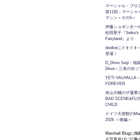
マーシャル・ブ
第11回：マーシャ
マシン＜その5＞
伊藤ショボン太一の
松田聖子『Seiko's
Fairyland』より
dookieにドキドキ～
登場！
D_Drive Seiji：
Drive～三本の矢
YETI VALHALLA
FOREVER
米山大輔のザ還暦
BAD SCENE&FLO
CHILD
ドイツ大使館のMars
2026 ＜後編＞
Marshall Blog
る写真並びに記事