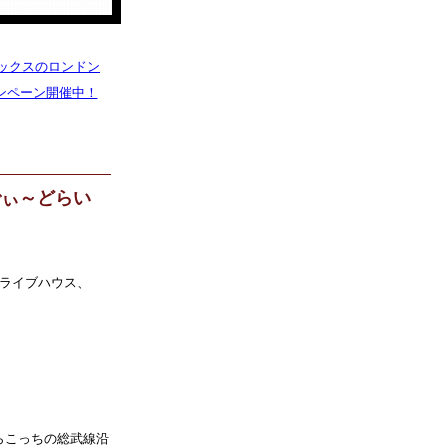
ドリックスのロンドン
キャンペーン開催中！
でぃ～どらい
のライブハウス、
らこっちの総武線沿