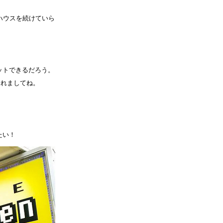
ハウスを続けていら
ットできるだろう。
くれましてね。
。
。
たい！