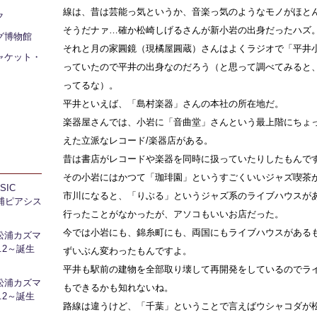
線は、昔は芸能っ気というか、音楽っ気のようなモノがほと
ク
そうだナァ…確か松崎しげるさんが新小岩の出身だったハズ
グ博物館
それと月の家圓鏡（現橘屋圓蔵）さんはよくラジオで「平井小
ャケット・
っていたので平井の出身なのだろう（と思って調べてみると
ってるな）。
平井といえば、「島村楽器」さんの本社の所在地だ。
楽器屋さんでは、小岩に「音曲堂」さんという最上階にちょ
えた立派なレコード/楽器店がある。
昔は書店がレコードや楽器を同時に扱っていたりしたもんで
その小岩にはかつて「珈琲園」というすごくいいジャズ喫茶
IC
市川になると、「りぶる」というジャズ系のライブハウスが
 芝浦ピアシス
行ったことがなかったが、アソコもいいお店だった。
今では小岩にも、錦糸町にも、両国にもライブハウスがある
松浦カズマ
l.2～誕生
ずいぶん変わったもんですよ。
平井も駅前の建物を全部取り壊して再開発をしているのでラ
松浦カズマ
もできるかも知れないね。
l.2～誕生
路線は違うけど、「千葉」ということで言えばウシャコダが