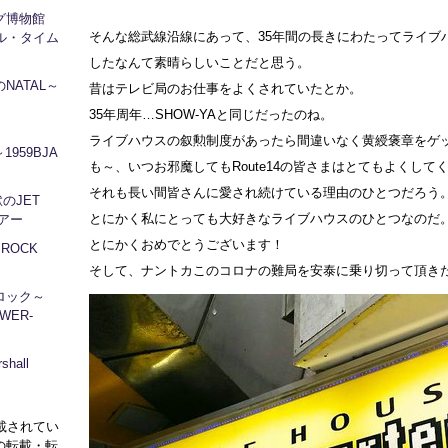
ログ博物館
そんな総武線沿線にあって、35年間の長きにわたってライブ
ル・タイム
したなんて素晴らしいことだと思う。
NATAL～
昔はテレビ局のお仕事をよくされていたとか。
35年周年…SHOW-YAと同じだったのね。
ライブハウスの叙勲制度があったら間違いなく黄綬褒章をゲ
1959BJA
も～、いつお邪魔してもRoute14の皆さまはとてもよくして
それも長い間皆さんに愛され続けている理由のひとつだろう
地獄のJET
とにかく私にとっても大好きなライブハウスのひとつなのだ
ツアー
とにかくおめでとうございます！
～ROCK
そして、ナントカこのコロナの難局を安泰に乗り切って頂き
ロック～
WER-
hall
に掲載されてい
の転載・転