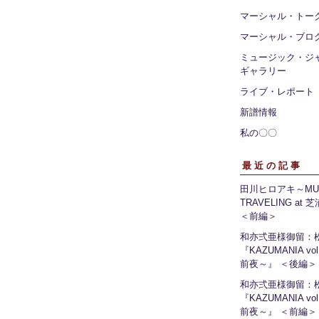
マーシャル・トー
マーシャル・ブロ
ミュージック・ジ
ギャラリー
ライブ・レポート
新譜情報
私の〇〇
最近の記事
田川ヒロアキ～MUS
TRAVELING at
＜前編＞
和亦弍亜様御留：
『KAZUMANIA vo
前夜～』 ＜後編＞
和亦弍亜様御留：
『KAZUMANIA vo
前夜～』 ＜前編＞