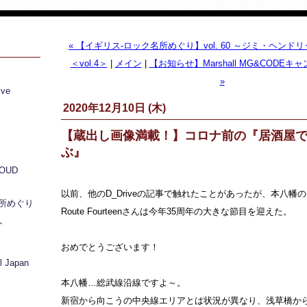
« 【イギリス-ロック名所めぐり】vol. 60 ～ジミ・ヘン
＜vol.4＞
|
メイン
|
【お知らせ】Marshall MG&CODE
»
ive
2020年12月10日 (木)
【蔵出し画像満載！】コロナ前の『居酒屋
ぶ』
LOUD
以前、他のD_Driveの記事で触れたことがあったが、本八幡
所めぐり
Route Fourteenさんは今年35周年の大きな節目を迎えた。
ト
おめでとうございます！
 Japan
本八幡…総武線沿線ですよ～。
新宿から向こうの中央線エリアとは状況が異なり、浅草橋か