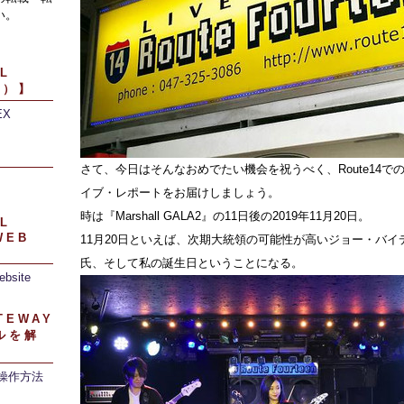
い。
L
引）】
EX
】
さて、今日はそんなおめでたい機会を祝うべく、Route14でのD
イブ・レポートをお届けしましょう。
時は『Marshall GALA2』の11日後の2019年11月20日。
L
WEB
11月20日といえば、次期大統領の可能性が高いジョー・バイデン氏
氏、そして私の誕生日ということになる。
ebsite
TEWAY
ルを解
/操作方法