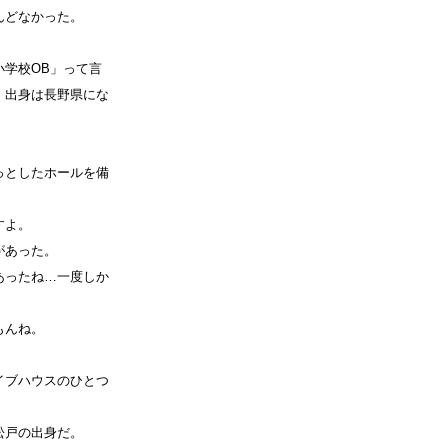
んどなかった。
。
学校OB」って言
、出身は長野県にな
っとしたホールを備
すよ。
があった。
あったね…一度しか
もんね。
イブハウスのひとつ
松戸の出身だ。