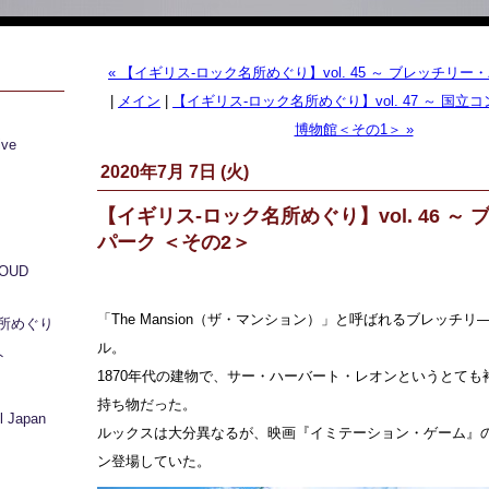
« 【イギリス-ロック名所めぐり】vol. 45 ～ ブレッチリー
|
メイン
|
【イギリス-ロック名所めぐり】vol. 47 ～ 国
博物館＜その1＞ »
ive
2020年7月 7日 (火)
【イギリス-ロック名所めぐり】vol. 46 ～
パーク ＜その2＞
LOUD
「The Mansion（ザ・マンション）」と呼ばれるブレッチ
所めぐり
ル。
ト
1870年代の建物で、サー・ハーバート・レオンというとても
持ち物だった。
 Japan
ルックスは大分異なるが、映画『イミテーション・ゲーム』
ン登場していた。