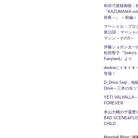
和亦弍亜様御留：
『KAZUMANIA vo
前夜～』 ＜前編＞
マーシャル・ブ
第11回：マーシャ
マシン＜その5＞
伊藤ショボン太一の
松田聖子『Seiko's
Fairyland』より
dookieにドキドキ～
登場！
D_Drive Seiji：
Drive～三本の矢
YETI VALHALLA
FOREVER
米山大輔のザ還暦
BAD SCENE&FLO
CHILD
Marshall Blog