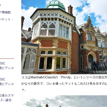
ク
グ博物館
ャケット・
IC
 芝浦ピアシス
ココはMarshallのClass5の「Pin-Up」というシリーズの
IC
かなりの曇天で、コレを撮ったマットもこれだけ色を出すの
 芝浦ピアシス
ァ。
松浦カズマ
l.2～誕生