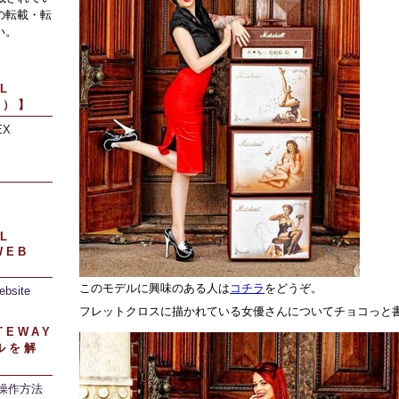
の転載・転
い。
L
引）】
EX
】
L
WEB
このモデルに興味のある人は
コチラ
をどうぞ。
ebsite
フレットクロスに描かれている女優さんについてチョコっと
TEWAY
ルを解
/操作方法