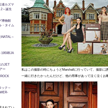
松浦カズマ
l.2～誕生
ログ博物館
ル・タイム
NATAL～
1959BJA
地獄のJET
ツアー
私はこの撮影の時にちょうどMarshallに行っていて、撮影に
一緒に行きたかったんだけど、他の用事があって泣く泣くお
～ROCK
ロック～
WER-
に掲載されてい