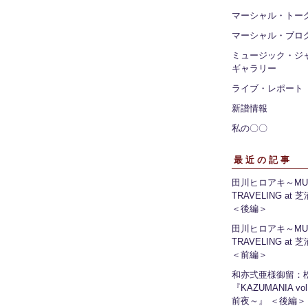
マーシャル・トー
マーシャル・ブロ
ミュージック・ジ
ギャラリー
ライブ・レポート
新譜情報
私の〇〇
最近の記事
田川ヒロアキ～MUS
TRAVELING at
＜後編＞
田川ヒロアキ～MUS
TRAVELING at
＜前編＞
和亦弍亜様御留：
『KAZUMANIA vo
前夜～』 ＜後編＞