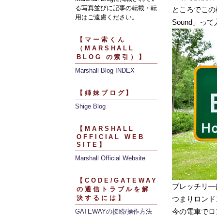
る写真並びに記事の転載・転
ところでこの標
用はご遠慮ください。
Sound」
【マー索くん
（MARSHALL
BLOG の索引）】
Marshall Blog INDEX
【姉妹ブログ】
Shige Blog
【MARSHALL
OFFICIAL WEB
SITE】
Marshall Official Website
【CODE/GATEWAY
ブレッチリ―
の通信トラブルを解
決するには】
つまりロンド
今の電車でロ
GATEWAYの接続/操作方法