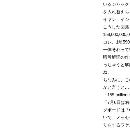
いるジャック
を入れ替えち
イヤン、イジ
こうした回路
159,000,0
コレ、1垓59
一体それって
暗号解読の作
っちゃうと解
ね。
ちなみに、この「1
かと言うと…
「159 millio
「7月6日は
グボードは「
いて、メッセ
りをするワケ