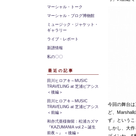
マーシャル・トーク
マーシャル・ブログ博物館
ミュージック・ジャケット・
ギャラリー
ライブ・レポート
新譜情報
私の〇〇
最近の記事
田川ヒロアキ～MUSIC
TRAVELING at 芝浦ピアシス
＜後編＞
田川ヒロアキ～MUSIC
今回の舞台は
TRAVELING at 芝浦ピアシス
ど、Marsh
＜前編＞
ず」というこ
和亦弍亜様御留：松浦カズマ
『KAZUMANIA vol.2～誕生
しかし、大作
前夜～』 ＜後編＞
ゴメンね、4