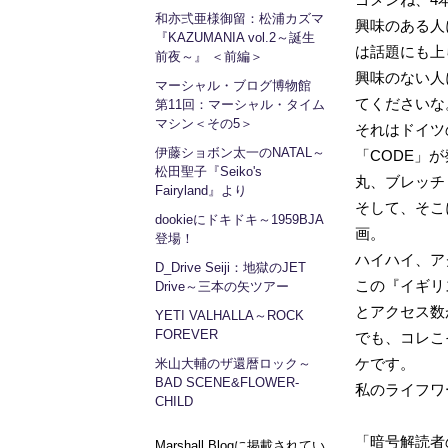
和亦弍亜様御留：松浦カズマ
興味のある人
『KAZUMANIA vol.2～誕生
は話題にも上
前夜～』 ＜前編＞
興味のない人
マーシャル・ブログ博物館
てくださいな
第11回：マーシャル・タイム
マシン＜その5＞
それはドイツ
伊藤ショボン太一のNATAL～
「CODE」
松田聖子『Seiko's
丸、ブレッチ
Fairyland』より
そして、そこ
dookieにドキドキ～1959BJA
画。
登場！
ハイハイ、ア
D_Drive Seiji：地獄のJET
この『イギリ
Drive～三本の矢ツアー
とアクセス数
YETI VALHALLA～ROCK
FOREVER
でも、コレこそ
ケです。
米山大輔のザ還暦ロック～
BAD SCENE&FLOWER-
私のライフワ
CHILD
「暗号解読者
Marshall Blogに掲載されてい