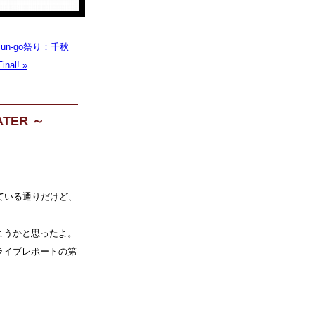
un-go祭り：千秋
nal! »
TER ～
書いている通りだけど、
ようかと思ったよ。
のライブレポートの第