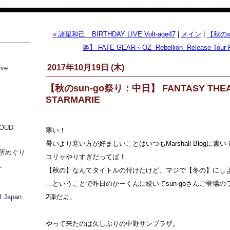
« 諸星和己 BIRTHDAY LIVE Volt-age47
|
メイン
|
【秋のs
楽】 FATE GEAR～OZ -Rebellion- Release Tour Fi
2017年10月19日 (木)
ive
【秋のsun-go祭り：中日】 FANTASY THEA
STARMARIE
LOUD
寒い！
暑いより寒い方が好ましいことはいつもMarshall Blogに
所めぐり
コリャやりすぎだってば！
ト
【秋の】なんてタイトルの付けたけど、マジで【冬の】にし
…ということで昨日のかーくんに続いてsun-goさんご登場
 Japan
2弾だよ。
やって来たのは久しぶりの中野サンプラザ。