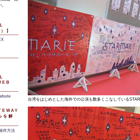
い。
L
引）】
EX
】
L
WEB
ebsite
台湾をはじめとした海外での公演も数多くこなしているSTARM
TEWAY
ルを解
/操作方法