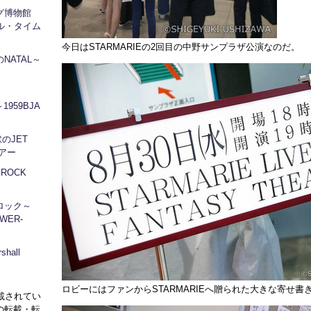
ログ博物館
ル・タイム
今日はSTARMARIEの2回目の中野サンプラザ公演なのだ。
NATAL～
1959BJA
地獄のJET
ツアー
～ROCK
ロック～
WER-
hall
ロビーにはファンからSTARMARIEへ贈られた大きな寄せ書
に掲載されてい
の転載・転