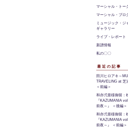
マーシャル・トー
マーシャル・ブロ
ミュージック・ジ
ギャラリー
ライブ・レポート
新譜情報
私の〇〇
最近の記事
田川ヒロアキ～MUS
TRAVELING at
＜前編＞
和亦弍亜様御留：
『KAZUMANIA vo
前夜～』 ＜後編＞
和亦弍亜様御留：
『KAZUMANIA vo
前夜～』 ＜前編＞