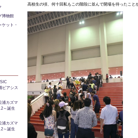
高校生の頃、何十回私もこの階段に並んで開場を待ったこと
ク
グ博物館
ャケット・
IC
 芝浦ピアシス
松浦カズマ
l.2～誕生
松浦カズマ
l.2～誕生