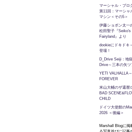
マーシャル・ブ
第11回：マーシャ
マシン＜その5＞
伊藤ショボン太一の
松田聖子『Seiko's
Fairyland』より
dookieにドキドキ～
登場！
D_Drive Seiji：
Drive～三本の矢
YETI VALHALLA
FOREVER
米山大輔のザ還暦
BAD SCENE&FLO
CHILD
ドイツ大使館のMars
2026 ＜後編＞
Marshall Blog
る写真並びに記事