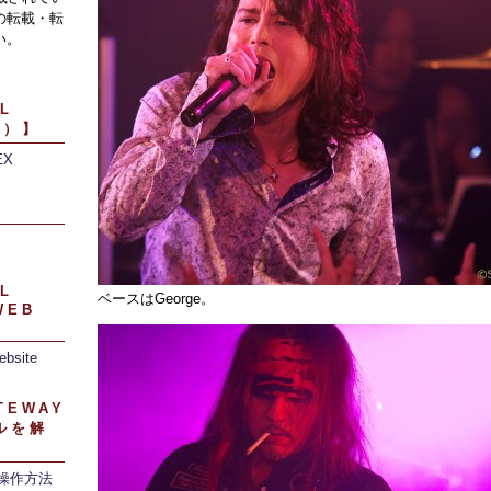
の転載・転
い。
L
引）】
EX
】
L
ベースはGeorge。
WEB
ebsite
TEWAY
ルを解
/操作方法