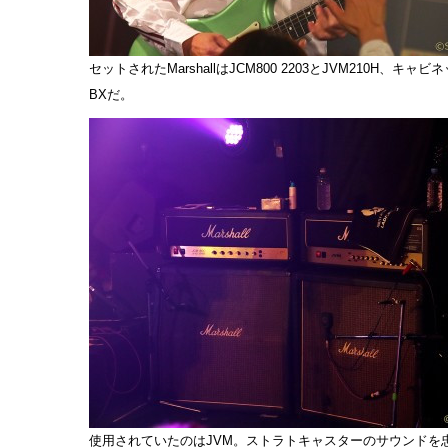
セットされたMarshallはJCM800 2203とJVM210H、キャビ
BXだ。
使用されていたのはJVM。ストラトキャスターのサウンドを