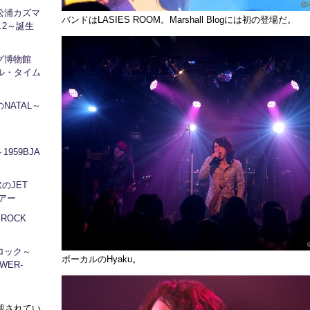
松浦カズマ
バンドはLASIES ROOM。Marshall Blogには初の登場だ。
l.2～誕生
ログ博物館
ル・タイム
NATAL～
1959BJA
地獄のJET
ツアー
～ROCK
ロック～
ボーカルのHyaku。
WER-
に掲載されてい