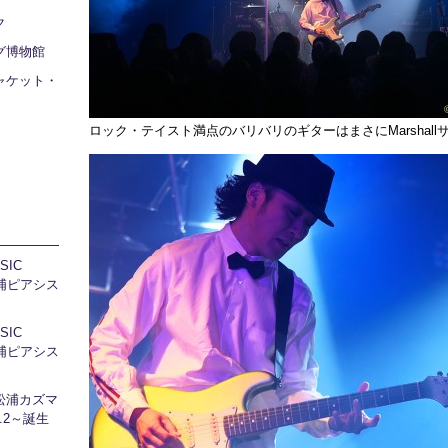
ク
グ博物館
ャケット・
ロック・テイスト満点のバリバリのギターはまさにMarshal
IC
 芝浦ピアシス
IC
 芝浦ピアシス
松浦カズマ
l.2～誕生