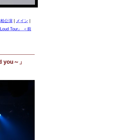
！～柏公演
|
メイン
|
Loud Tour』 ＜前
ed you～」