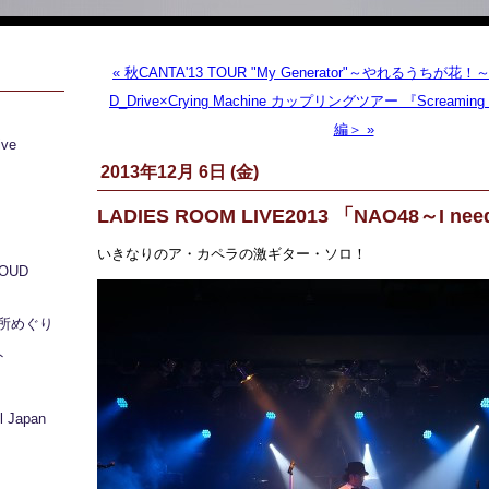
« 秋CANTA'13 TOUR "My Generator"～やれるうちが花
D_Drive×Crying Machine カップリングツアー 『Screaming 
編＞ »
ive
2013年12月 6日 (金)
LADIES ROOM LIVE2013 「NAO48～I ne
いきなりのア・カペラの激ギター・ソロ！
LOUD
所めぐり
ト
 Japan