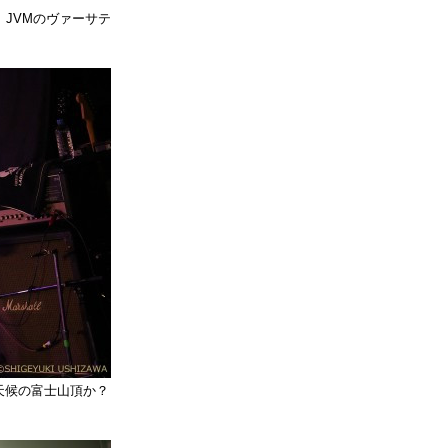
JVMのヴァーサテ
天候の富士山頂か？