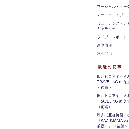
マーシャル・トー
マーシャル・ブロ
ミュージック・ジ
ギャラリー
ライブ・レポート
新譜情報
私の〇〇
最近の記事
田川ヒロアキ～MUS
TRAVELING at
＜後編＞
田川ヒロアキ～MUS
TRAVELING at
＜前編＞
和亦弍亜様御留：
『KAZUMANIA vo
前夜～』 ＜後編＞