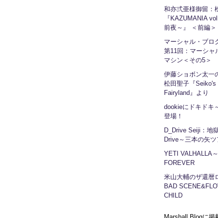
和亦弍亜様御留：
『KAZUMANIA vo
前夜～』 ＜前編＞
マーシャル・ブ
第11回：マーシャ
マシン＜その5＞
伊藤ショボン太一の
松田聖子『Seiko's
Fairyland』より
dookieにドキドキ～
登場！
D_Drive Seiji：
Drive～三本の矢
YETI VALHALLA
FOREVER
米山大輔のザ還暦
BAD SCENE&FLO
CHILD
Marshall Blog