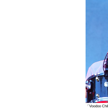
「Voodoo C