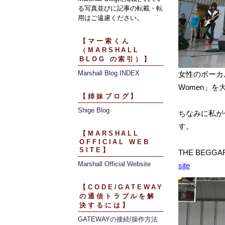
る写真並びに記事の転載・転
用はご遠慮ください。
【マー索くん
（MARSHALL
BLOG の索引）】
Marshall Blog INDEX
女性のボーカルも
Women」を
【姉妹ブログ】
Shige Blog
ちなみに私が一番
す。
【MARSHALL
OFFICIAL WEB
SITE】
THE BEG
Marshall Official Website
site
【CODE/GATEWAY
の通信トラブルを解
決するには】
GATEWAYの接続/操作方法