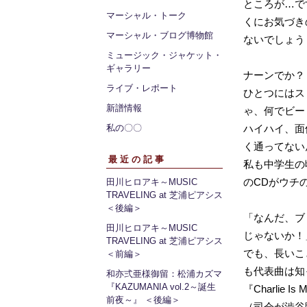
ところが…です
マーシャル・トーク
くにお気づき
マーシャル・ブログ博物館
ないでしょう
ミュージック・ジャケット・
ギャラリー
ナーンでか？
ライブ・レポート
ひとつにはスト
新譜情報
ゃ、何でビー
私の〇〇
ハイハイ、面倒だ
く通ってない
最近の記事
私も中学生の
のCDがウチ
田川ヒロアキ～MUSIC
TRAVELING at 芝浦ピアシス
＜後編＞
「なんだ、ブ
田川ヒロアキ～MUSIC
じゃないか！
TRAVELING at 芝浦ピアシス
でも、長いこ
＜前編＞
も代表曲は知
和亦弍亜様御留：松浦カズマ
『KAZUMANIA vol.2～誕生
『Charlie
前夜～』 ＜後編＞
（司会が渋谷陽