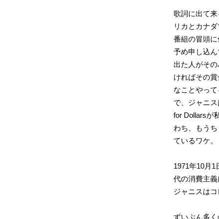
歌詞に出て来る「D
リカとカナダ
番組の冒頭に
予め申し込ん
出た人がその
ければその賞
なことやって
で、ジャニスは「Dai
for Dol
わち、もうち
ているワケ。
1971年1
代の消費主義
ジャニスはコ
ずいぶん多くの