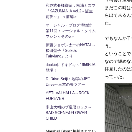
和亦弍亜様御留：松浦カズマ
まだこの時は
『KAZUMANIA vol.2～誕生
ら出て来るんだ
前夜～』 ＜前編＞
た。
マーシャル・ブログ博物館
第11回：マーシャル・タイム
マシン＜その5＞
でもなんか子
伊藤ショボン太一のNATAL～
う。
松田聖子『Seiko's
ということで
Fairyland』より
なので短めな
dookieにドキドキ～1959BJA
拝見したのは
登場！
っていた。
D_Drive Seiji：地獄のJET
Drive～三本の矢ツアー
YETI VALHALLA～ROCK
FOREVER
米山大輔のザ還暦ロック～
BAD SCENE&FLOWER-
CHILD
Marshall Blogに掲載されてい