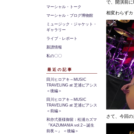
で、開演前にM
マーシャル・トーク
相変わらずカ
マーシャル・ブログ博物館
ミュージック・ジャケット・
ギャラリー
ライブ・レポート
新譜情報
私の〇〇
最近の記事
田川ヒロアキ～MUSIC
TRAVELING at 芝浦ピアシス
＜後編＞
田川ヒロアキ～MUSIC
TRAVELING at 芝浦ピアシス
＜前編＞
さて、今回の来
和亦弍亜様御留：松浦カズマ
『KAZUMANIA vol.2～誕生
前夜～』 ＜後編＞