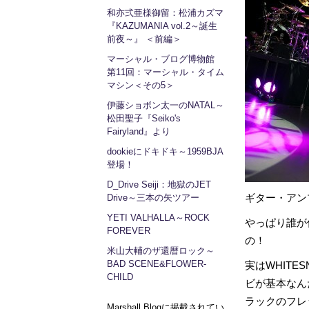
和亦弍亜様御留：松浦カズマ
『KAZUMANIA vol.2～誕生
前夜～』 ＜前編＞
マーシャル・ブログ博物館
第11回：マーシャル・タイム
マシン＜その5＞
伊藤ショボン太一のNATAL～
松田聖子『Seiko's
Fairyland』より
dookieにドキドキ～1959BJA
登場！
D_Drive Seiji：地獄のJET
ギター・アンプ
Drive～三本の矢ツアー
YETI VALHALLA～ROCK
やっぱり誰が
FOREVER
の！
米山大輔のザ還暦ロック～
BAD SCENE&FLOWER-
実はWHITES
CHILD
ビが基本なん
ラックのフレ
Marshall Blogに掲載されてい