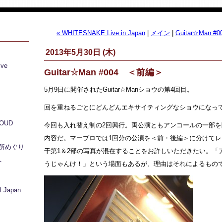
« WHITESNAKE Live in Japan
|
メイン
|
Guitar☆Man 
2013年5月30日 (木)
ive
Guitar☆Man #004 ＜前編＞
5月9日に開催されたGuitar☆Manショウの第4回目。
回を重ねるごとにどんどんエキサイティングなショウになっ
LOUD
今回も入れ替え制の2回興行。両公演ともアンコールの一部
内容だ。マーブロでは1回分の公演を＜前・後編＞に分けて
所めぐり
干第1＆2部の写真が混在することをお許しいただきたい。「
ト
うじゃんけ！」という場面もあるが、理由はそれによるもの
 Japan