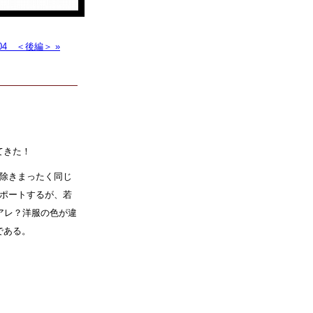
#004 ＜後編＞ »
てきた！
を除きまったく同じ
レポートするが、若
アレ？洋服の色が違
である。