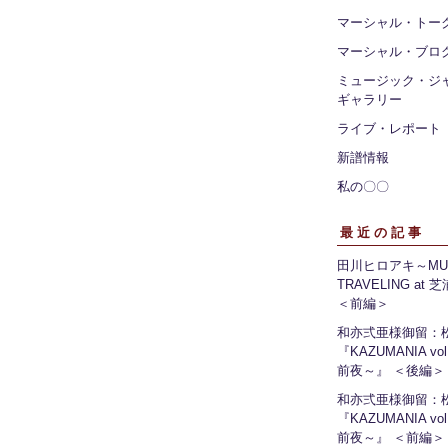
マーシャル・トー
マーシャル・ブロ
ミュージック・ジ
ギャラリー
ライブ・レポート
新譜情報
私の〇〇
最近の記事
田川ヒロアキ～MUS
TRAVELING at
＜前編＞
和亦弍亜様御留：
『KAZUMANIA vo
前夜～』 ＜後編＞
和亦弍亜様御留：
『KAZUMANIA vo
前夜～』 ＜前編＞