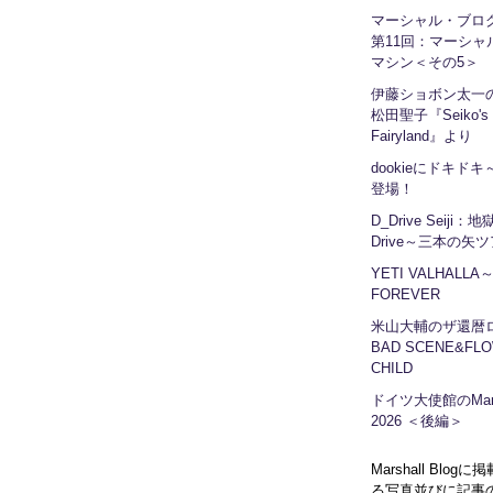
マーシャル・ブ
第11回：マーシャ
マシン＜その5＞
伊藤ショボン太一の
松田聖子『Seiko's
Fairyland』より
dookieにドキドキ～
登場！
D_Drive Seiji：
Drive～三本の矢
YETI VALHALLA
FOREVER
米山大輔のザ還暦
BAD SCENE&FLO
CHILD
ドイツ大使館のMars
2026 ＜後編＞
Marshall Blog
る写真並びに記事