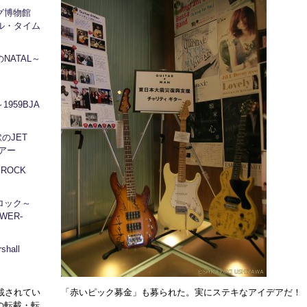
ログ博物館
ル・タイム
NATAL～
1959BJA
地獄のJET
ツアー
～ROCK
ロック～
WER-
hall
に掲載されてい
「赤いピック募金」も募られた。実にステキなアイデアだ！
の転載・転