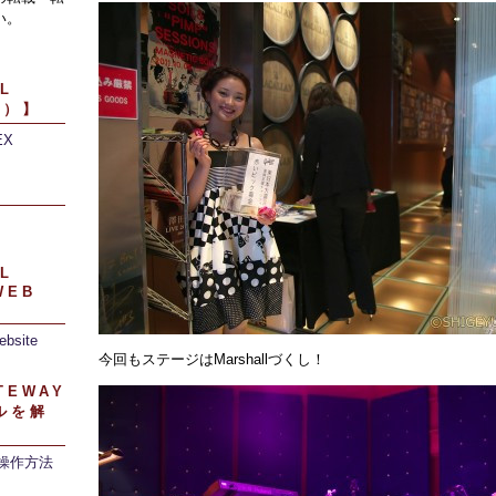
い。
L
引）】
EX
】
L
WEB
ebsite
今回もステージはMarshallづくし！
TEWAY
ルを解
/操作方法