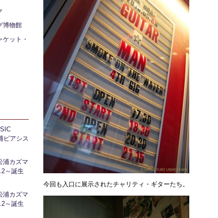
ク
グ博物館
ャケット・
IC
 芝浦ピアシス
松浦カズマ
l.2～誕生
今回も入口に展示されたチャリティ・ギターたち。
松浦カズマ
l.2～誕生