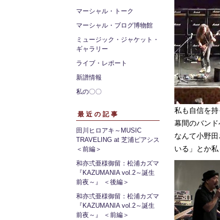
マーシャル・トーク
マーシャル・ブログ博物館
ミュージック・ジャケット・
ギャラリー
ライブ・レポート
新譜情報
私の〇〇
私も自信を持
最近の記事
幕間のバンド
田川ヒロアキ～MUSIC
なんて小野田
TRAVELING at 芝浦ピアシス
いる」とか私
＜前編＞
和亦弍亜様御留：松浦カズマ
『KAZUMANIA vol.2～誕生
前夜～』 ＜後編＞
和亦弍亜様御留：松浦カズマ
『KAZUMANIA vol.2～誕生
前夜～』 ＜前編＞