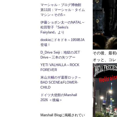
マーシャル・ブログ博物館
第11回：マーシャル・タイム
マシン＜その5＞
伊藤ショボン太一のNATAL～
松田聖子『Seiko's
Fairyland』より
dookieにドキドキ～1959BJA
登場！
D_Drive Seiji：地獄のJET
その後、最初の
Drive～三本の矢ツアー
オッと、コレ
YETI VALHALLA～ROCK
FOREVER
米山大輔のザ還暦ロック～
BAD SCENE&FLOWER-
CHILD
ドイツ大使館のMarshall
2026 ＜後編＞
Marshall Blogに掲載されてい