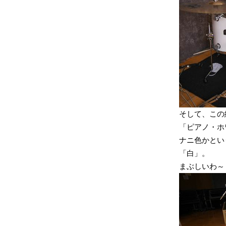
そして、この
「ピアノ・ホ
ナニ色かとい
「白」。
まぶしいわ～