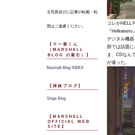
る写真並びに記事の転載・転
コレがHELL
用はご遠慮ください。
『Hellraiser
デジタル機器
【マー索くん
部では話題に
（MARSHALL
ま、CDなん
BLOG の索引）】
が違った。
Marshall Blog INDEX
【姉妹ブログ】
Shige Blog
【MARSHALL
OFFICIAL WEB
SITE】