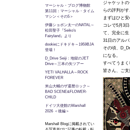
ジャケットの
マーシャル・ブログ博物館
らの評判がす
第11回：マーシャル・タイム
マシン＜その5＞
まずはひと安
伊藤ショボン太一のNATAL～
コレで5月3日
松田聖子『Seiko's
て、完全に生
Fairyland』より
31日のアル
dookieにドキドキ～1959BJA
その頃、D_
登場！
になる。
D_Drive Seiji：地獄のJET
すべてうまく
Drive～三本の矢ツアー
皆さん、ご支
YETI VALHALLA～ROCK
FOREVER
米山大輔のザ還暦ロック～
BAD SCENE&FLOWER-
CHILD
ドイツ大使館のMarshall
2026 ＜後編＞
Marshall Blogに掲載されてい
る写真並びに記事の転載・転