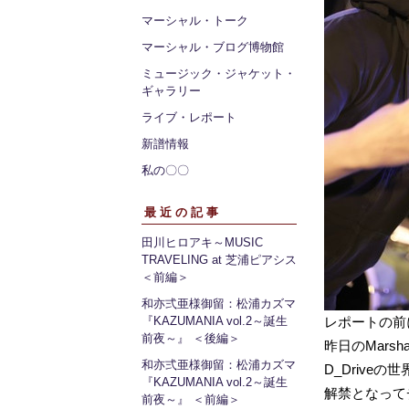
マーシャル・トーク
マーシャル・ブログ博物館
ミュージック・ジャケット・
ギャラリー
ライブ・レポート
新譜情報
私の〇〇
最近の記事
田川ヒロアキ～MUSIC
TRAVELING at 芝浦ピアシス
＜前編＞
和亦弍亜様御留：松浦カズマ
『KAZUMANIA vol.2～誕生
レポートの前
前夜～』 ＜後編＞
昨日のMarsh
和亦弍亜様御留：松浦カズマ
D_Drive
『KAZUMANIA vol.2～誕生
解禁となって
前夜～』 ＜前編＞