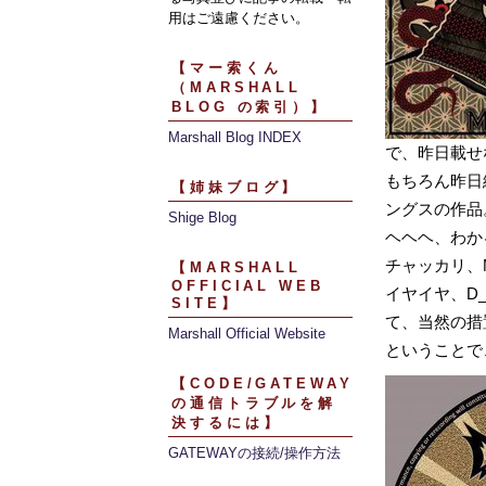
用はご遠慮ください。
【マー索くん
（MARSHALL
BLOG の索引）】
Marshall Blog INDEX
で、昨日載せ
もちろん昨日
【姉妹ブログ】
ングスの作品
Shige Blog
ヘヘヘ、わか
チャッカリ、Ma
【MARSHALL
OFFICIAL WEB
イヤイヤ、D_D
SITE】
て、当然の措
Marshall Official Website
ということで、
【CODE/GATEWAY
の通信トラブルを解
決するには】
GATEWAYの接続/操作方法