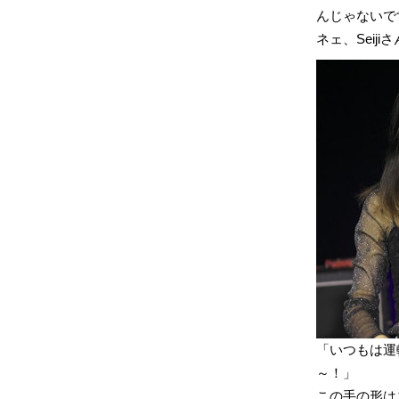
んじゃないで
ネェ、Seiji
「いつもは運
～！」
この手の形は