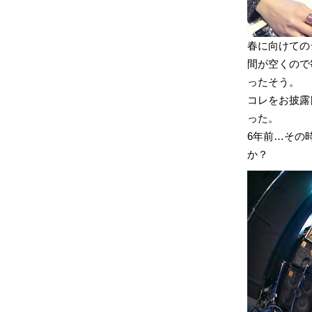
春に向けての
間が空くので
ったそう。
コレをお披露
った。
6年前…その時
か？