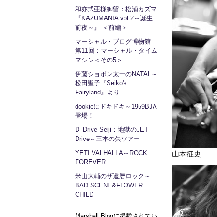
和亦弍亜様御留：松浦カズマ
『KAZUMANIA vol.2～誕生
前夜～』 ＜前編＞
マーシャル・ブログ博物館
第11回：マーシャル・タイム
マシン＜その5＞
伊藤ショボン太一のNATAL～
松田聖子『Seiko's
Fairyland』より
dookieにドキドキ～1959BJA
登場！
D_Drive Seiji：地獄のJET
Drive～三本の矢ツアー
YETI VALHALLA～ROCK
山本征史
FOREVER
米山大輔のザ還暦ロック～
BAD SCENE&FLOWER-
CHILD
Marshall Blogに掲載されてい