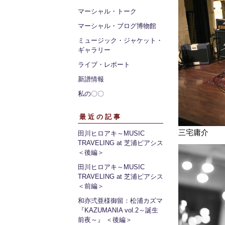
マーシャル・トーク
マーシャル・ブログ博物館
ミュージック・ジャケット・
ギャラリー
ライブ・レポート
新譜情報
私の〇〇
最近の記事
三宅庸介
田川ヒロアキ～MUSIC
TRAVELING at 芝浦ピアシス
＜後編＞
田川ヒロアキ～MUSIC
TRAVELING at 芝浦ピアシス
＜前編＞
和亦弍亜様御留：松浦カズマ
『KAZUMANIA vol.2～誕生
前夜～』 ＜後編＞