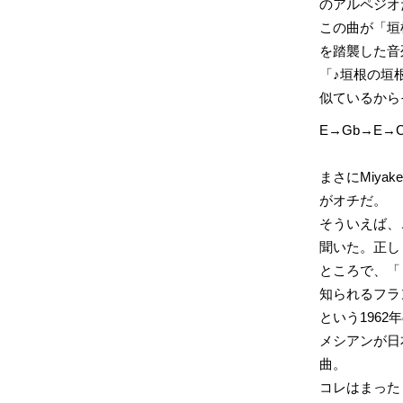
のアルペジオ
この曲が「垣
を踏襲した音
「♪垣根の垣
似ているから
E→Gb→E
まさにMiya
がオチだ。
そういえば、
聞いた。正し
ところで、「
知られるフラ
という1962
メシアンが日
曲。
コレはまった