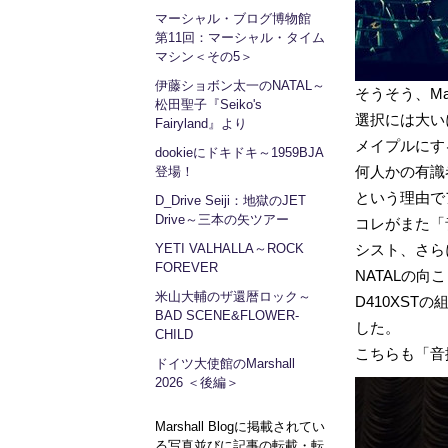
マーシャル・ブログ博物館
第11回：マーシャル・タイム
マシン＜その5＞
伊藤ショボン太一のNATAL～
そうそう、Ma
松田聖子『Seiko's
選択には大い
Fairyland』より
メイプルにす
dookieにドキドキ～1959BJA
何人かの有識
登場！
という理由で
D_Drive Seiji：地獄のJET
Drive～三本の矢ツアー
コレがまた「
YETI VALHALLA～ROCK
シスト、さら
FOREVER
NATALの向
米山大輔のザ還暦ロック～
D410XS
BAD SCENE&FLOWER-
した。
CHILD
こちらも「音
ドイツ大使館のMarshall
2026 ＜後編＞
Marshall Blogに掲載されてい
る写真並びに記事の転載・転