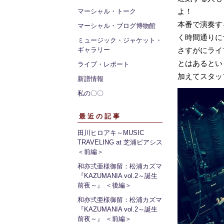
よ！
マーシャル・トーク
本番で演奏す
マーシャル・ブログ博物館
く時間通りに
ミュージック・ジャケット・
ギャラリー
さすがにライ
とはあるとい
ライブ・レポート
加えてスタッ
新譜情報
私の〇〇
最近の記事
田川ヒロアキ～MUSIC
TRAVELING at 芝浦ピアシス
＜前編＞
和亦弍亜様御留：松浦カズマ
『KAZUMANIA vol.2～誕生
前夜～』 ＜後編＞
和亦弍亜様御留：松浦カズマ
『KAZUMANIA vol.2～誕生
前夜～』 ＜前編＞