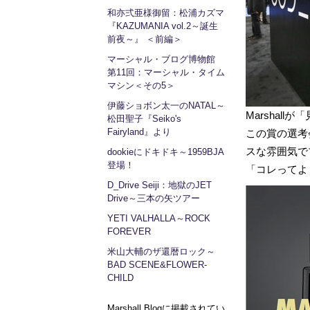
和亦弍亜様御留：松浦カズマ
『KAZUMANIA vol.2～誕生
前夜～』 ＜前編＞
マーシャル・ブログ博物館
第11回：マーシャル・タイム
マシン＜その5＞
伊藤ショボン太一のNATAL～
Marshal
松田聖子『Seiko's
Fairyland』より
この賞の選考
スな雰囲気で
dookieにドキドキ～1959BJA
登場！
「コレってよ
D_Drive Seiji：地獄のJET
Drive～三本の矢ツアー
YETI VALHALLA～ROCK
FOREVER
米山大輔のザ還暦ロック～
BAD SCENE&FLOWER-
CHILD
Marshall Blogに掲載されてい