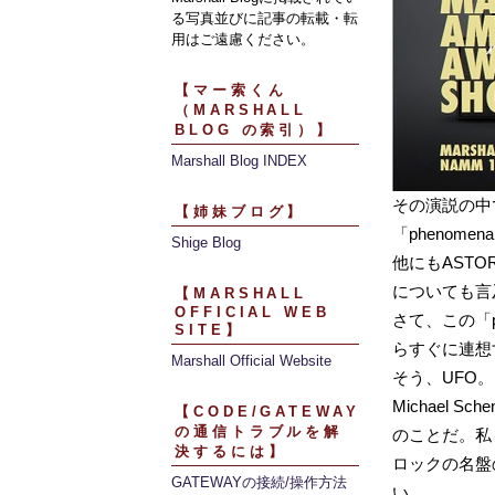
る写真並びに記事の転載・転
用はご遠慮ください。
【マー索くん
（MARSHALL
BLOG の索引）】
Marshall Blog INDEX
その演説の中
【姉妹ブログ】
「phenome
Shige Blog
他にもASTORIA
についても言
【MARSHALL
OFFICIAL WEB
さて、この「p
SITE】
らすぐに連想
Marshall Official Website
そう、UFO。
Michael 
【CODE/GATEWAY
の通信トラブルを解
のことだ。私も
決するには】
ロックの名盤の
GATEWAYの接続/操作方法
い。