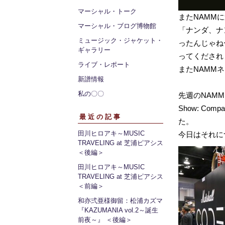
マーシャル・トーク
またNAMM
マーシャル・ブログ博物館
「ナンダ、ナ
ミュージック・ジャケット・
ったんじゃね
ギャラリー
ってくだされ
ライブ・レポート
またNAMM
新譜情報
私の〇〇
先週のNAMMレ
Show: Co
最近の記事
た。
田川ヒロアキ～MUSIC
今日はそれに
TRAVELING at 芝浦ピアシス
＜後編＞
田川ヒロアキ～MUSIC
TRAVELING at 芝浦ピアシス
＜前編＞
和亦弍亜様御留：松浦カズマ
『KAZUMANIA vol.2～誕生
前夜～』 ＜後編＞