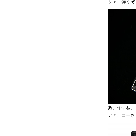
サァ、弾くぞ
あ、イケね、
アア、コーち