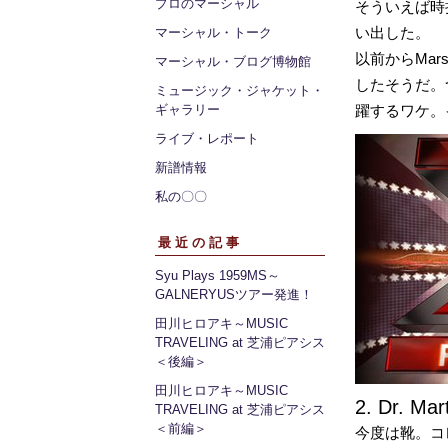
プロのマーシャル
そういえば時折
い出した。
マーシャル・トーク
以前からMar
マーシャル・ブログ博物館
したそうだ。つ
ミュージック・ジャケット・
ギャラリー
躍するワケ。
ライブ・レポート
新譜情報
私の〇〇
最近の記事
Syu Plays 1959MS～
GALNERYUSツアー発進！
田川ヒロアキ～MUSIC
TRAVELING at 芝浦ピアシス
＜後編＞
田川ヒロアキ～MUSIC
2. Dr. Mar
TRAVELING at 芝浦ピアシス
＜前編＞
今度は靴。コ