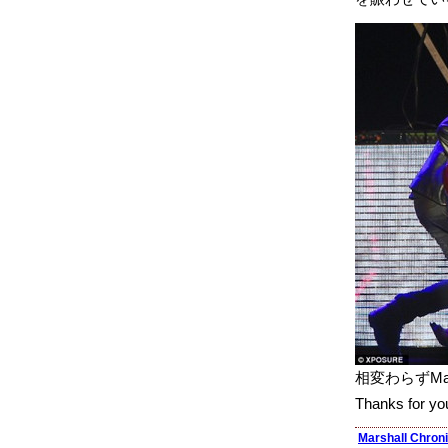
相変わらずMar
Thanks for you
Marshall Chroni