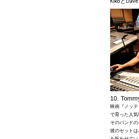
KikoとDave
10. Tommy 
映画『ノッテ
で育った人気歌手
そのバンドのギ
彼のセットはJ
を賑わせてい