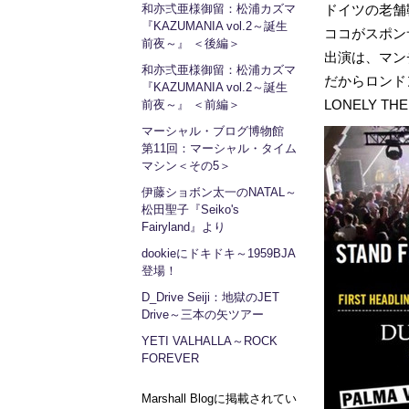
和亦弍亜様御留：松浦カズマ
ドイツの老舗
『KAZUMANIA vol.2～誕生
ココがスポンサ
前夜～』 ＜後編＞
出演は、マンチ
和亦弍亜様御留：松浦カズマ
だからロンドン
『KAZUMANIA vol.2～誕生
LONELY TH
前夜～』 ＜前編＞
マーシャル・ブログ博物館
第11回：マーシャル・タイム
マシン＜その5＞
伊藤ショボン太一のNATAL～
松田聖子『Seiko's
Fairyland』より
dookieにドキドキ～1959BJA
登場！
D_Drive Seiji：地獄のJET
Drive～三本の矢ツアー
YETI VALHALLA～ROCK
FOREVER
Marshall Blogに掲載されてい