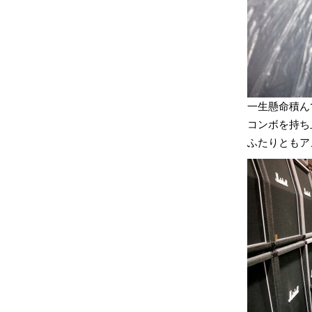
一生懸命積ん
コンボを持ち上
ふたりともア