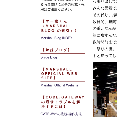
っ張り出して
る写真並びに記事の転載・転
みんな元気で
用はご遠慮ください。
その代り、撤
【マー索くん
数日間、昼間
（MARSHALL
の重い展示品
BLOG の索引）】
箱に戻すんだ
Marshall Blog INDEX
数時間前まで
「祭りの後」
【姉妹ブログ】
トと帰ってし
Shige Blog
【MARSHALL
OFFICIAL WEB
SITE】
Marshall Official Website
【CODE/GATEWAY
の通信トラブルを解
決するには】
GATEWAYの接続/操作方法