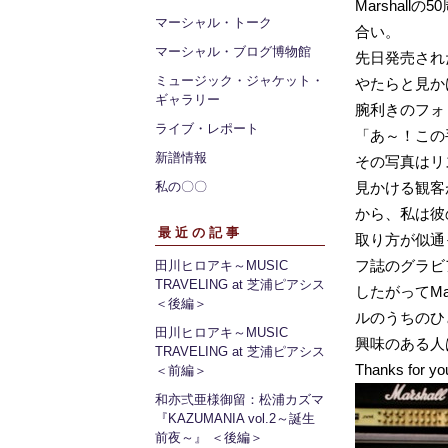
Marshal
マーシャル・トーク
合い。
マーシャル・ブログ博物館
先日発売された
ミュージック・ジャケット・
やたらと見かけ
ギャラリー
腕利きのフォ
ライブ・レポート
「あ～！この
新譜情報
その写真はリ
私の〇〇
見かける観客
から、私は彼
最近の記事
取り方が似通
フ誌のグラビ
田川ヒロアキ～MUSIC
TRAVELING at 芝浦ピアシス
したがってM
＜後編＞
ルのうちのひ
田川ヒロアキ～MUSIC
興味のある人
TRAVELING at 芝浦ピアシス
Thanks for yo
＜前編＞
和亦弍亜様御留：松浦カズマ
『KAZUMANIA vol.2～誕生
前夜～』 ＜後編＞