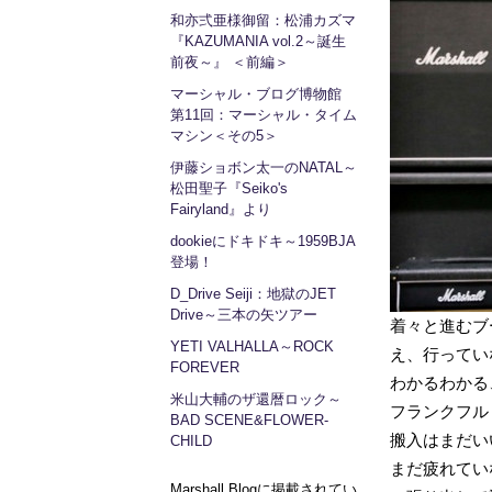
和亦弍亜様御留：松浦カズマ
『KAZUMANIA vol.2～誕生
前夜～』 ＜前編＞
マーシャル・ブログ博物館
第11回：マーシャル・タイム
マシン＜その5＞
伊藤ショボン太一のNATAL～
松田聖子『Seiko's
Fairyland』より
dookieにドキドキ～1959BJA
登場！
D_Drive Seiji：地獄のJET
Drive～三本の矢ツアー
着々と進むブ
YETI VALHALLA～ROCK
え、行ってい
FOREVER
わかるわかる
米山大輔のザ還暦ロック～
フランクフル
BAD SCENE&FLOWER-
搬入はまだい
CHILD
まだ疲れてい
Marshall Blogに掲載されてい