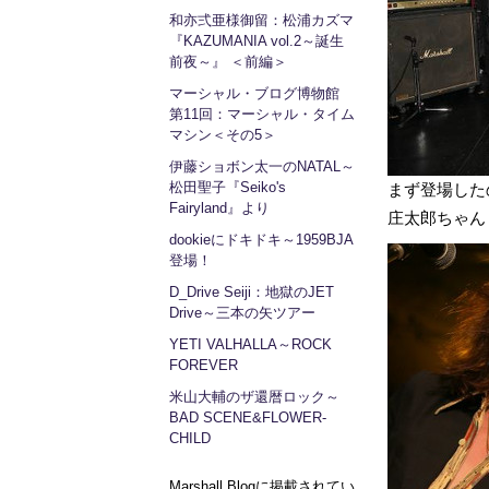
和亦弍亜様御留：松浦カズマ
『KAZUMANIA vol.2～誕生
前夜～』 ＜前編＞
マーシャル・ブログ博物館
第11回：マーシャル・タイム
マシン＜その5＞
伊藤ショボン太一のNATAL～
松田聖子『Seiko's
まず登場したの
Fairyland』より
庄太郎ちゃん
dookieにドキドキ～1959BJA
登場！
D_Drive Seiji：地獄のJET
Drive～三本の矢ツアー
YETI VALHALLA～ROCK
FOREVER
米山大輔のザ還暦ロック～
BAD SCENE&FLOWER-
CHILD
Marshall Blogに掲載されてい