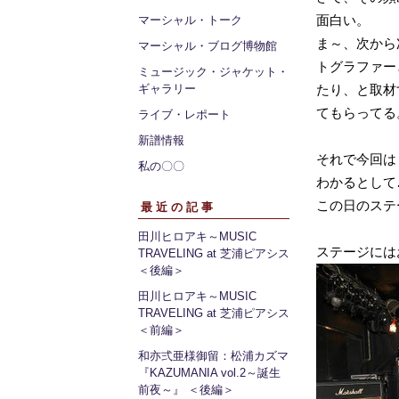
面白い。
マーシャル・トーク
ま～、次から
マーシャル・ブログ博物館
トグラファー
ミュージック・ジャケット・
ギャラリー
たり、と取材
てもらってる
ライブ・レポート
新譜情報
それで今回は
私の〇〇
わかるとして
この日のステ
最近の記事
田川ヒロアキ～MUSIC
ステージにはお
TRAVELING at 芝浦ピアシス
＜後編＞
田川ヒロアキ～MUSIC
TRAVELING at 芝浦ピアシス
＜前編＞
和亦弍亜様御留：松浦カズマ
『KAZUMANIA vol.2～誕生
前夜～』 ＜後編＞