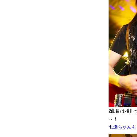
2曲目は相川
～！
七瀬ちゃんも