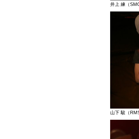
井上 練（SM
山下 駿（RM