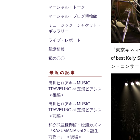
マーシャル・トーク
マーシャル・ブログ博物館
ミュージック・ジャケット・
ギャラリー
ライブ・レポート
新譜情報
『東京キネマ倶楽部 t
of best K
私の〇〇
ン・コンサー
最近の記事
田川ヒロアキ～MUSIC
TRAVELING at 芝浦ピアシス
＜後編＞
田川ヒロアキ～MUSIC
TRAVELING at 芝浦ピアシス
＜前編＞
和亦弍亜様御留：松浦カズマ
『KAZUMANIA vol.2～誕生
前夜～』 ＜後編＞