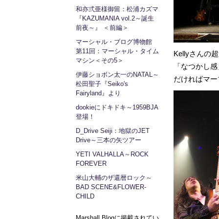
和亦弍亜様御留：松浦カズマ
『KAZUMANIA vol.2～誕生
前夜～』 ＜前編＞
マーシャル・ブログ博物館
第11回：マーシャル・タイム
Kellyさん
マシン＜その5＞
「なつかし感
伊藤ショボン太一のNATAL～
だければマー
松田聖子『Seiko's
Fairyland』より
dookieにドキドキ～1959BJA
登場！
D_Drive Seiji：地獄のJET
Drive～三本の矢ツアー
YETI VALHALLA～ROCK
FOREVER
米山大輔のザ還暦ロック～
BAD SCENE&FLOWER-
CHILD
Marshall Blogに掲載されてい