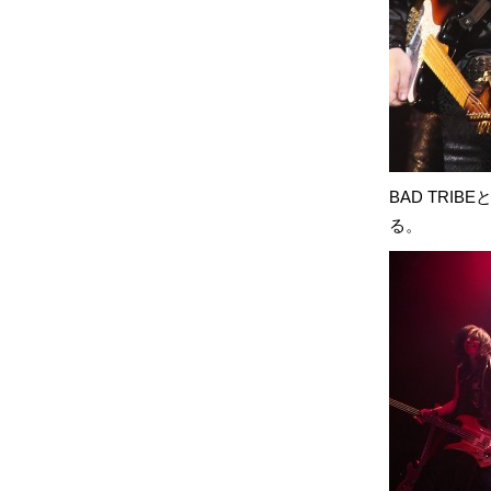
BAD TR
る。