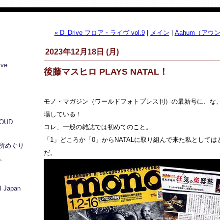
« D_Drive フロア・ライヴ vol.9
|
メイン
|
Aahum（アウ
2023年12月18日 (月)
ive
後藤マスヒロ PLAYS NATAL！
モノ・マガジン（ワールドフォトプレス刊）の最新号に、な、な
場している！
LOUD
コレ、一般の雑誌では初めてのこと。
「1」どころか「0」からNATALに取り組んで来た私として
所めぐり
だ。
ト
 Japan