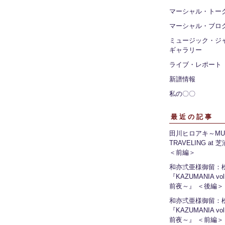
マーシャル・トー
マーシャル・ブロ
ミュージック・ジ
ギャラリー
ライブ・レポート
新譜情報
私の〇〇
最近の記事
田川ヒロアキ～MUS
TRAVELING at
＜前編＞
和亦弍亜様御留：
『KAZUMANIA vo
前夜～』 ＜後編＞
和亦弍亜様御留：
『KAZUMANIA vo
前夜～』 ＜前編＞