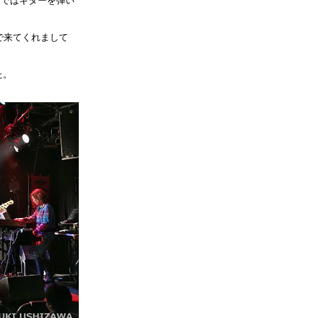
resではギターを弾い
で来てくれまして
た。