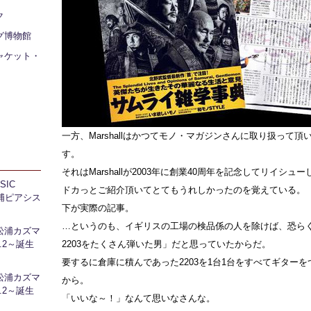
ク
グ博物館
ャケット・
一方、Marshallはかつてモノ・マガジンさんに取り扱って
す。
それはMarshallが2003年に創業40周年を記念してリイシューした
IC
ドカっとご紹介頂いてとてもうれしかったのを覚えている。
 芝浦ピアシス
下が実際の記事。
…というのも、イギリスの工場の検品係の人を除けば、恐ら
松浦カズマ
l.2～誕生
2203をたくさん弾いた男」だと思っていたからだ。
要するに倉庫に積んであった2203を1台1台をすべてギター
松浦カズマ
から。
l.2～誕生
「いいな～！」なんて思いなさんな。