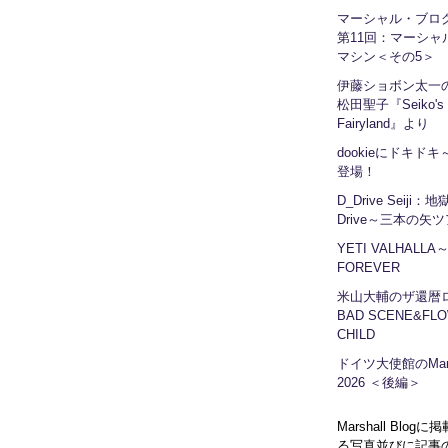
マーシャル・ブ
第11回：マーシャ
マシン＜その5＞
伊藤ショボン太一の
松田聖子『Seiko's
Fairyland』より
dookieにドキドキ～
登場！
D_Drive Seiji：
Drive～三本の矢
YETI VALHALLA
FOREVER
米山大輔のザ還暦
BAD SCENE&FLO
CHILD
ドイツ大使館のMars
2026 ＜後編＞
Marshall Blog
る写真並びに記事