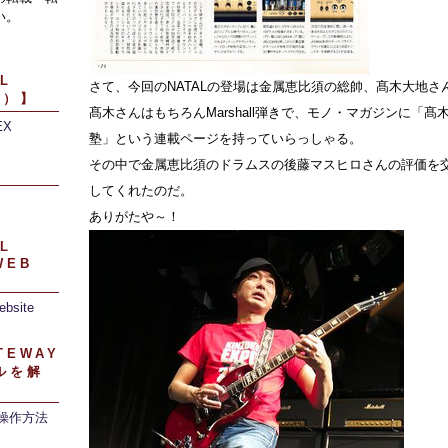
い。
L
さて、今回のNATALの登場は金属恵比須の総帥、髙木大地さ
引）】
髙木さんはもちろんMarshall弾きで、モノ・マガジンに「
EX
塾」という連載ページを持っていらっしゃる。
その中で金属恵比須のドラムスの後藤マスヒロさんの評価を交え
】
してくれたのだ。
ありがたや～！
L
WEB
ebsite
TEWAY
ルを解
/操作方法