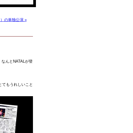
ン）の単独公演 »
んとNATALが登
はとてもうれしいこと