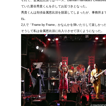
それで、金属恵比須ではベース、Damian Hamada's Creatu
ていた栗谷秀貴くんを介してお近づきとなった。
秀貴くんは先頃金属恵比須を脱退してしまったが、事務所ま
ね。
2人で「Frame by Frame」かなんかを弾いたりして楽しかっ
そうして私は金属恵比須に出入りさせて頂くようになった。