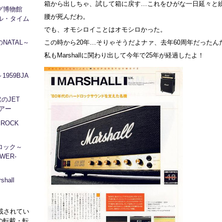
箱から出しちゃ、試して箱に戻す…これをひがな一日延々と
ログ博物館
腰が死んだわ。
ル・タイム
でも、オモシロイことはオモシロかった。
NATAL～
この時から20年…そりゃそうだよナァ、去年60周年だったん
私もMarshallに関わり出して今年で25年が経過したよ！
1959BJA
地獄のJET
ツアー
～ROCK
ロック～
WER-
hall
に掲載されてい
の転載・転