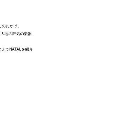
んのおかげ。
髙木大地の狂気の楽器
てNATALを紹介