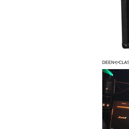
DEENやCLA