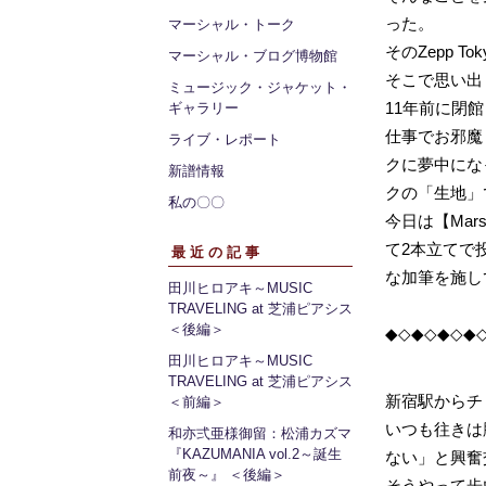
った。
マーシャル・トーク
そのZepp 
マーシャル・ブログ博物館
そこで思い出し
ミュージック・ジャケット・
11年前に閉
ギャラリー
仕事でお邪魔
ライブ・レポート
クに夢中にな
新譜情報
クの「生地」
私の〇〇
今日は【Marsh
て2本立てで
最近の記事
な加筆を施し
田川ヒロアキ～MUSIC
TRAVELING at 芝浦ピアシス
＜後編＞
◆◇◆◇◆◇◆
田川ヒロアキ～MUSIC
TRAVELING at 芝浦ピアシス
新宿駅からチ
＜前編＞
いつも往きは
和亦弍亜様御留：松浦カズマ
『KAZUMANIA vol.2～誕生
ない」と興奮
前夜～』 ＜後編＞
そうやって歩