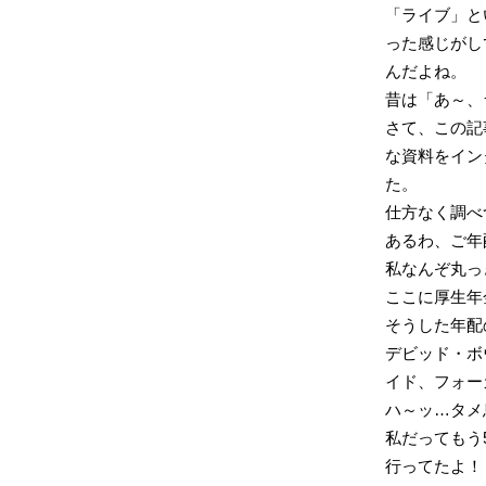
「ライブ」と
った感じがし
んだよね。
昔は「あ～、
さて、この記
な資料をイン
た。
仕方なく調べ
あるわ、ご年
私なんぞ丸っ
ここに厚生年
そうした年配
デビッド・ボ
イド、フォー
ハ～ッ…タメ
私だってもう
行ってたよ！