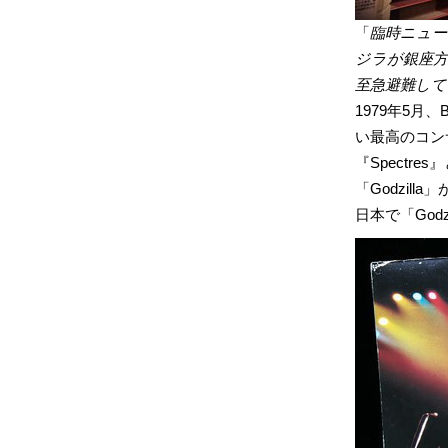
「
臨時ニュー
ジラが銀座
至急避難し
1979年5月、
い最高のコン
『Spectres
「Godzil
日本で「God