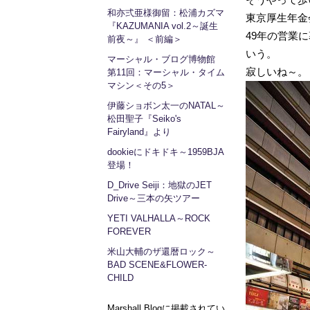
和亦弍亜様御留：松浦カズマ
東京厚生年金
『KAZUMANIA vol.2～誕生
49年の営業
前夜～』 ＜前編＞
いう。
マーシャル・ブログ博物館
寂しいね～。
第11回：マーシャル・タイム
マシン＜その5＞
伊藤ショボン太一のNATAL～
松田聖子『Seiko's
Fairyland』より
dookieにドキドキ～1959BJA
登場！
D_Drive Seiji：地獄のJET
Drive～三本の矢ツアー
YETI VALHALLA～ROCK
FOREVER
米山大輔のザ還暦ロック～
BAD SCENE&FLOWER-
CHILD
Marshall Blogに掲載されてい