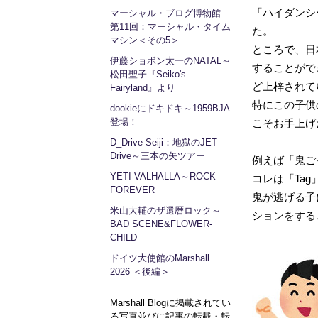
「ハイダンシ
マーシャル・ブログ博物館
第11回：マーシャル・タイム
た。
マシン＜その5＞
ところで、日
伊藤ショボン太一のNATAL～
することがで
松田聖子『Seiko's
ど上梓されて
Fairyland』より
特にこの子供
dookieにドキドキ～1959BJA
登場！
こそお手上げ
D_Drive Seiji：地獄のJET
Drive～三本の矢ツアー
例えば「鬼ご
YETI VALHALLA～ROCK
コレは「Tag
FOREVER
鬼が逃げる子
米山大輔のザ還暦ロック～
ションをする
BAD SCENE&FLOWER-
CHILD
ドイツ大使館のMarshall
2026 ＜後編＞
Marshall Blogに掲載されてい
る写真並びに記事の転載・転