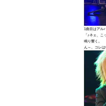
1曲目はアル
「♪ネェ、こ
鳴り響く。
ん～、コレは