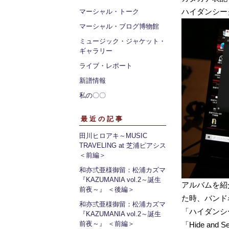
ハイダンシー
マーシャル・トーク
マーシャル・ブログ博物館
ミュージック・ジャケット・
ギャラリー
ライブ・レポート
新譜情報
私の〇〇
最近の記事
田川ヒロアキ～MUSIC
TRAVELING at 芝浦ピアシス
＜前編＞
和亦弍亜様御留：松浦カズマ
『KAZUMANIA vol.2～誕生
アルバムを紹
前夜～』 ＜後編＞
た時、バンド
和亦弍亜様御留：松浦カズマ
「ハイダンシ
『KAZUMANIA vol.2～誕生
前夜～』 ＜前編＞
「Hide a