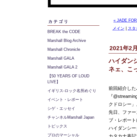
« JADE FO
カテゴリ
メイン
|
スタジ
BREAK the CODE
Marshall Blog Archive
2021年2月
Marshall Chronicle
Marshall GALA
ハイダンシー
Marshall GALA 2
ネェ、こ
【50 YEARS OF LOUD
LIVE】
前回紹介したJ
イギリス‐ロック名所めぐり
『@stream
イベント・レポート
クドロシー」
シゲ・エッセイ
先日、ファース
チャンネルMarshall Japan
ブ・レポート
トピックス
ハイダンシー
プロのマーシャル
カタカナ表記