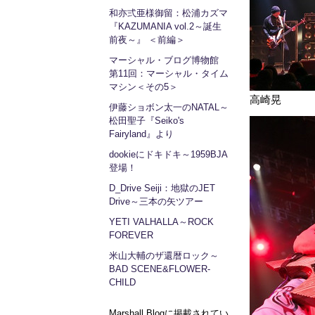
和亦弍亜様御留：松浦カズマ
『KAZUMANIA vol.2～誕生
前夜～』 ＜前編＞
マーシャル・ブログ博物館
第11回：マーシャル・タイム
マシン＜その5＞
高崎晃
伊藤ショボン太一のNATAL～
松田聖子『Seiko's
Fairyland』より
dookieにドキドキ～1959BJA
登場！
D_Drive Seiji：地獄のJET
Drive～三本の矢ツアー
YETI VALHALLA～ROCK
FOREVER
米山大輔のザ還暦ロック～
BAD SCENE&FLOWER-
CHILD
Marshall Blogに掲載されてい