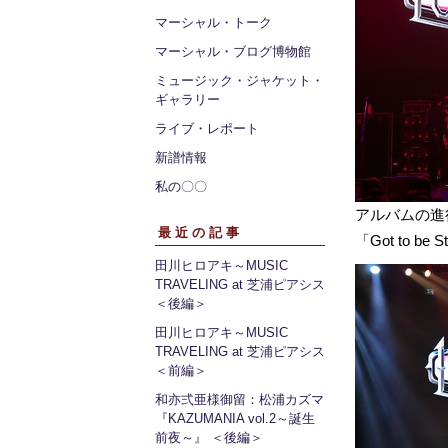
マーシャル・トーク
マーシャル・ブログ博物館
ミュージック・ジャケット・
ギャラリー
ライブ・レポート
新譜情報
私の〇〇
アルバムの進行通
最近の記事
「Got to b
田川ヒロアキ～MUSIC
TRAVELING at 芝浦ピアシス
＜後編＞
田川ヒロアキ～MUSIC
TRAVELING at 芝浦ピアシス
＜前編＞
和亦弍亜様御留：松浦カズマ
『KAZUMANIA vol.2～誕生
前夜～』 ＜後編＞