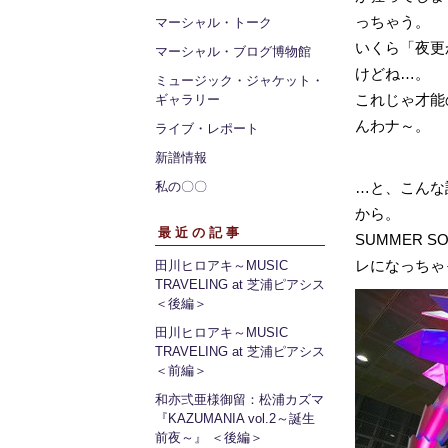
っちゃう。
マーシャル・トーク
いくら「夜更
マーシャル・ブログ博物館
けどね…。
ミュージック・ジャケット・
これじゃ才能
ギャラリー
んわナ～。
ライブ・レポート
新譜情報
私の〇〇
…と、こんな
から。
最近の記事
SUMMER 
レになっちゃ
田川ヒロアキ～MUSIC
TRAVELING at 芝浦ピアシス
＜後編＞
田川ヒロアキ～MUSIC
TRAVELING at 芝浦ピアシス
＜前編＞
和亦弍亜様御留：松浦カズマ
『KAZUMANIA vol.2～誕生
前夜～』 ＜後編＞