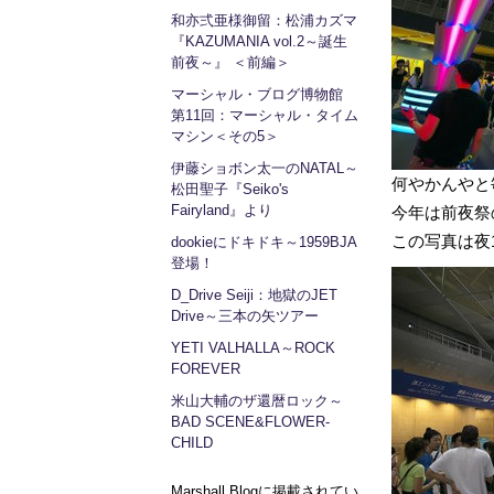
和亦弍亜様御留：松浦カズマ
『KAZUMANIA vol.2～誕生
前夜～』 ＜前編＞
マーシャル・ブログ博物館
第11回：マーシャル・タイム
マシン＜その5＞
伊藤ショボン太一のNATAL～
何やかんやと毎
松田聖子『Seiko's
Fairyland』より
今年は前夜祭の
この写真は夜
dookieにドキドキ～1959BJA
登場！
D_Drive Seiji：地獄のJET
Drive～三本の矢ツアー
YETI VALHALLA～ROCK
FOREVER
米山大輔のザ還暦ロック～
BAD SCENE&FLOWER-
CHILD
Marshall Blogに掲載されてい