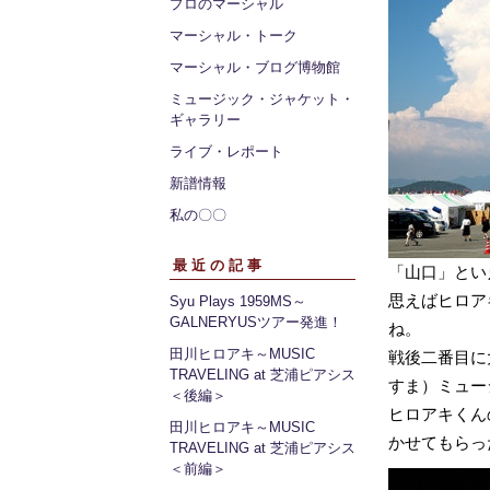
プロのマーシャル
マーシャル・トーク
マーシャル・ブログ博物館
ミュージック・ジャケット・
ギャラリー
ライブ・レポート
新譜情報
私の〇〇
最近の記事
「山口」とい
思えばヒロア
Syu Plays 1959MS～
GALNERYUSツアー発進！
ね。
田川ヒロアキ～MUSIC
戦後二番目に
TRAVELING at 芝浦ピアシス
すま）ミュー
＜後編＞
ヒロアキくん
田川ヒロアキ～MUSIC
かせてもらっ
TRAVELING at 芝浦ピアシス
＜前編＞