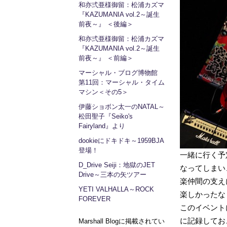
和亦弍亜様御留：松浦カズマ
『KAZUMANIA vol.2～誕生
前夜～』 ＜後編＞
和亦弍亜様御留：松浦カズマ
『KAZUMANIA vol.2～誕生
前夜～』 ＜前編＞
マーシャル・ブログ博物館
第11回：マーシャル・タイム
マシン＜その5＞
伊藤ショボン太一のNATAL～
松田聖子『Seiko's
Fairyland』より
dookieにドキドキ～1959BJA
登場！
一緒に行く予
D_Drive Seiji：地獄のJET
なってしまい
Drive～三本の矢ツアー
楽仲間の支え
YETI VALHALLA～ROCK
楽しかったな
FOREVER
このイベントに
に記録してお
Marshall Blogに掲載されてい