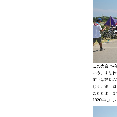
この大会は4
いう。すなわ
前回は静岡の
じゃ、第一回
まただよ、ま
1920年にロ