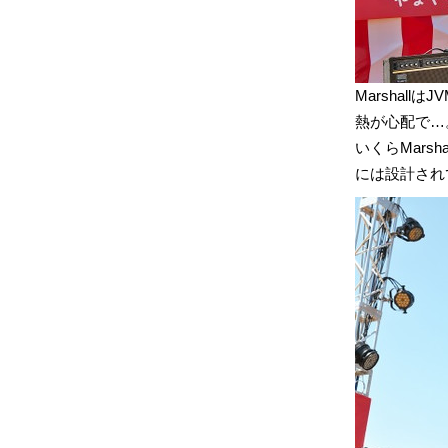
MarshallはJ
熱が心配で…
いくらMars
には設計され