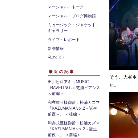
マーシャル・トーク
マーシャル・ブログ博物館
ミュージック・ジャケット・
ギャラリー
ライブ・レポート
新譜情報
私の〇〇
最近の記事
そう、大谷令
田川ヒロアキ～MUSIC
た。
TRAVELING at 芝浦ピアシス
＜前編＞
和亦弍亜様御留：松浦カズマ
『KAZUMANIA vol.2～誕生
前夜～』 ＜後編＞
和亦弍亜様御留：松浦カズマ
『KAZUMANIA vol.2～誕生
前夜～』 ＜前編＞