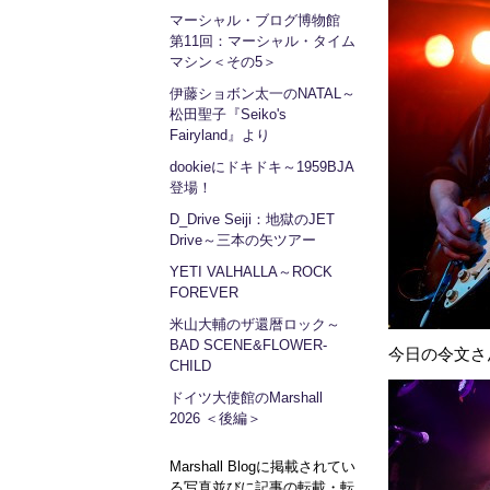
マーシャル・ブログ博物館
第11回：マーシャル・タイム
マシン＜その5＞
伊藤ショボン太一のNATAL～
松田聖子『Seiko's
Fairyland』より
dookieにドキドキ～1959BJA
登場！
D_Drive Seiji：地獄のJET
Drive～三本の矢ツアー
YETI VALHALLA～ROCK
FOREVER
米山大輔のザ還暦ロック～
BAD SCENE&FLOWER-
今日の令文さ
CHILD
ドイツ大使館のMarshall
2026 ＜後編＞
Marshall Blogに掲載されてい
る写真並びに記事の転載・転