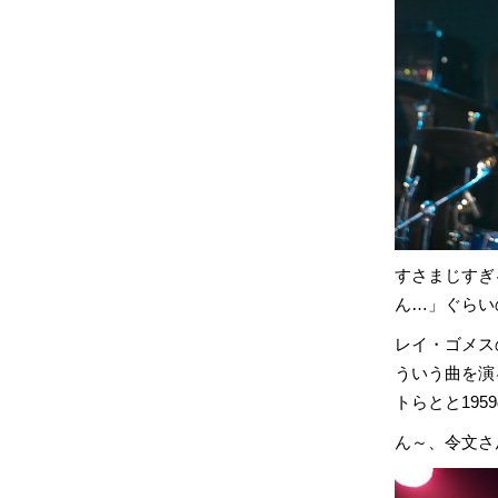
すさまじすぎる
ん…」ぐらい
レイ・ゴメスの
ういう曲を演
トらとと19
ん～、令文さ