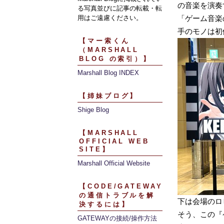
の音楽を演奏
る写真並びに記事の転載・転
用はご遠慮ください。
「ゲーム音楽
手のモノは初
【マー索くん
（MARSHALL
BLOG の索引）】
Marshall Blog INDEX
【姉妹ブログ】
Shige Blog
【MARSHALL
OFFICIAL WEB
SITE】
Marshall Official Website
【CODE/GATEWAY
の通信トラブルを解
下は会場のロ
決するには】
そう、この『
GATEWAYの接続/操作方法