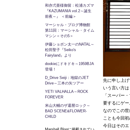
和亦弍亜様御留：松浦カズマ
『KAZUMANIA vol.2～誕生
前夜～』 ＜前編＞
マーシャル・ブログ博物館
第11回：マーシャル・タイム
マシン＜その5＞
伊藤ショボン太一のNATAL～
松田聖子『Seiko's
Fairyland』より
dookieにドキドキ～1959BJA
登場！
D_Drive Seiji：地獄のJET
先に申し上げ
Drive～三本の矢ツアー
いう言い方は
YETI VALHALLA～ROCK
「スーパー・
FOREVER
要するにゲー
米山大輔のザ還暦ロック～
なのでこの世
BAD SCENE&FLOWER-
CHILD
ことも今回初
今日はそのエ
Marshall Blogに掲載されてい