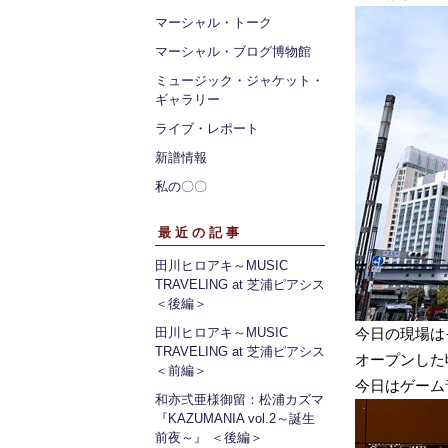
マーシャル・トーク
マーシャル・ブログ博物館
ミュージック・ジャケット・
ギャラリー
ライブ・レポート
新譜情報
私の〇〇
最近の記事
田川ヒロアキ～MUSIC
TRAVELING at 芝浦ピアシス
＜後編＞
田川ヒロアキ～MUSIC
今日の現場は
TRAVELING at 芝浦ピアシス
オープンした
＜前編＞
今日はゲーム
和亦弍亜様御留：松浦カズマ
『KAZUMANIA vol.2～誕生
前夜～』 ＜後編＞