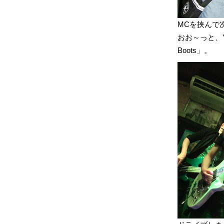
MCを挟んで
おお～っと、Y
Boots」。