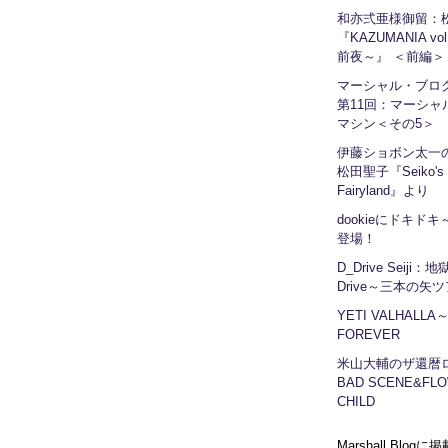
和亦弍亜様御留：
『KAZUMANIA vo
前夜～』 ＜前編＞
マーシャル・ブ
第11回：マーシャ
マシン＜その5＞
伊藤ショボン太一の
松田聖子『Seiko's
Fairyland』より
dookieにドキドキ～
登場！
D_Drive Seiji：
Drive～三本の矢
YETI VALHALLA
FOREVER
米山大輔のザ還暦
BAD SCENE&FLO
CHILD
Marshall Blog