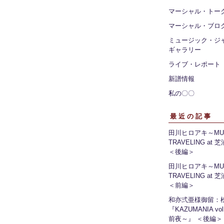
マーシャル・トー
マーシャル・ブロ
ミュージック・ジ
ギャラリー
ライブ・レポート
新譜情報
私の〇〇
最近の記事
田川ヒロアキ～MUS
TRAVELING at
＜後編＞
田川ヒロアキ～MUS
TRAVELING at
＜前編＞
和亦弍亜様御留：
『KAZUMANIA vo
前夜～』 ＜後編＞