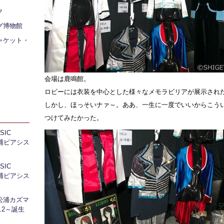
ク
グ博物館
ャケット・
会場は鹿鳴館。
ロビーには衣装を中心とした様々なメモラビリアが展示され
しかし、ほっそいナァ～。ああ、一生に一度でいいからこう
つけてみたかった。
IC
 芝浦ピアシス
IC
 芝浦ピアシス
松浦カズマ
l.2～誕生