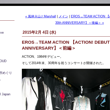
« 風林火山とMarshall
|
メイン
|
EROS→TEAM ACTION 【A
30th ANNIVERSARY】＜後編＞ »
2015年2月 4日 (水)
ive
EROS→TEAM ACTION 【ACTION! DEBUT 
ANNIVERSARY】＜前編＞
ACTION、1984年デビュー。
LOUD
そして2014年末、30周年を祝うコンサートが開催された。
所めぐり
ト
 Japan