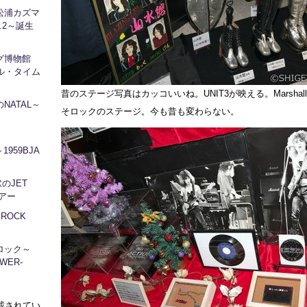
松浦カズマ
l.2～誕生
ログ博物館
ル・タイム
昔のステージ写真はカッコいいね。UNIT3が映える。Marsha
NATAL～
そロックのステージ。今も昔も変わらない。
1959BJA
地獄のJET
ツアー
～ROCK
ロック～
WER-
に掲載されてい