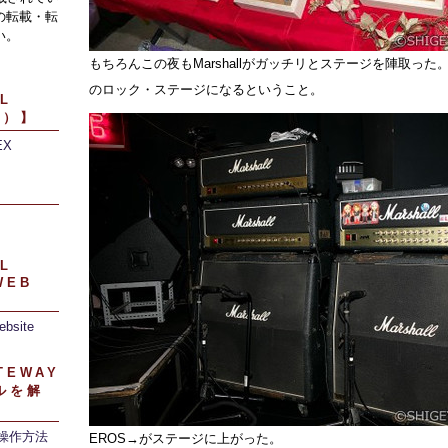
の転載・転
い。
もちろんこの夜もMarshallがガッチリとステージを陣取っ
のロック・ステージになるということ。
L
引）】
EX
】
L
WEB
ebsite
TEWAY
ルを解
/操作方法
EROS→がステージに上がった。