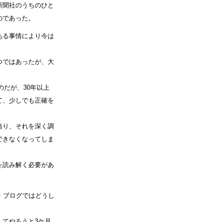
新聞社のうちのひと
のであった。
ある事情により今は
つではあったが、大
のだが、30年以上
て、少しでも正確を
当り、それを深く調
できなくなってしま
を読み解く必要があ
・ブログではどうし
してやろうと3ケ月