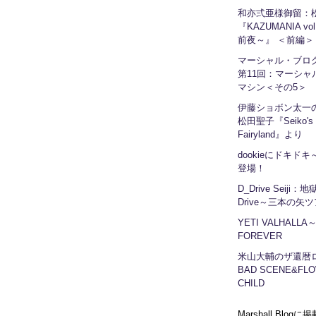
和亦弍亜様御留：
『KAZUMANIA vo
前夜～』 ＜前編＞
マーシャル・ブ
第11回：マーシャ
マシン＜その5＞
伊藤ショボン太一の
松田聖子『Seiko's
Fairyland』より
dookieにドキドキ～
登場！
D_Drive Seiji：
Drive～三本の矢
YETI VALHALLA
FOREVER
米山大輔のザ還暦
BAD SCENE&FLO
CHILD
Marshall Blog