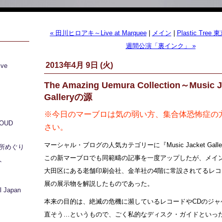
« 田川ヒロアキ～Live at Marquee
|
メイン
|
Plastic Tr
週間公演「裏インク」 »
2013年4月 9日 (火)
ive
The Amazing Uemura Collection～Music J
Galleryの源
※今日のマーブロは気の弱い方、集合体恐怖症の
LOUD
さい。
マーシャル・ブログの人気カテゴリーに『Music Jacket Gall
所めぐり
この新マーブロでも同範疇の記事を一度アップしたが、メイ
ト
大田区にある老舗印刷会社、金羊社の4階に常設されてるレ
展の展示物を解説したものであった。
 Japan
本来の目的は、絶滅の危機に瀕しているレコードやCDのジャ
直そう…というもので、ごく私的なディスク・ガイドといっ