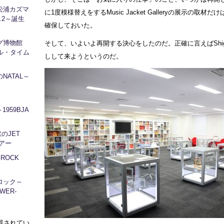
松浦カズマ
に1度模様替えをするMusic Jacket Galleryの展示の取材
l.2～誕生
確保しておいた。
ログ博物館
そして、いよいよ再開する決心をしたのだ。正確に言えばShige
ル・タイム
しして来ようというのだ。
NATAL～
1959BJA
地獄のJET
ツアー
～ROCK
ロック～
WER-
に掲載されてい