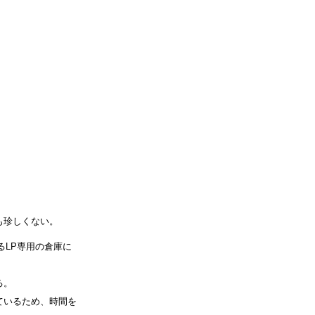
も珍しくない。
るLP専用の倉庫に
る。
ているため、時間を