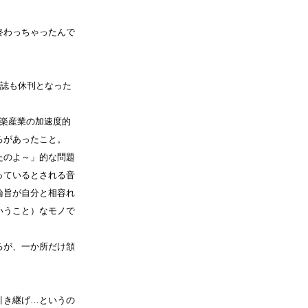
終わっちゃったんで
2誌も休刊となった
音楽産業の加速度的
ろがあったこと。
たのよ～」的な問題
っているとされる音
論旨が自分と相容れ
いうこと）なモノで
。
るが、一か所だけ頷
引き継げ…というの