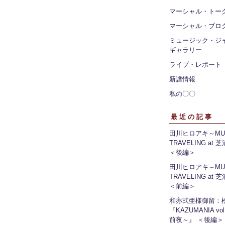
マーシャル・トー
マーシャル・ブロ
ミュージック・ジ
ギャラリー
ライブ・レポート
新譜情報
私の〇〇
最近の記事
田川ヒロアキ～MUS
TRAVELING at
＜後編＞
田川ヒロアキ～MUS
TRAVELING at
＜前編＞
和亦弍亜様御留：
『KAZUMANIA vo
前夜～』 ＜後編＞