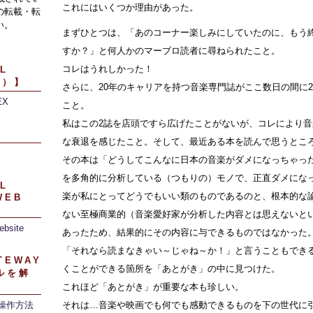
これにはいくつか理由があった。
の転載・転
い。
まずひとつは、「あのコーナー楽しみにしていたのに、もう
すか？」と何人かのマーブロ読者に尋ねられたこと。
コレはうれしかった！
L
引）】
さらに、20年のキャリアを持つ音楽専門誌がここ数日の間に
EX
こと。
私はこの2誌を店頭ですら広げたことがないが、コレにより
】
な衰退を感じたこと。そして、最近ある本を読んで思うとこ
その本は「どうしてこんなに日本の音楽がダメになっちゃっ
を多角的に分析している（つもりの）モノで、正直ダメにな
L
楽が私にとってどうでもいい類のものであるのと、根本的な
WEB
ない至極商業的（音楽愛好家が分析した内容とは思えないと
ebsite
あったため、結果的にその内容に与できるものではなかった
「それなら読まなきゃい～じゃね～か！」と言うこともでき
TEWAY
くことができる箇所を「あとがき」の中に見つけた。
ルを解
これほど「あとがき」が重要な本も珍しい。
/操作方法
それは…音楽や映画でも何でも感動できるものを下の世代に