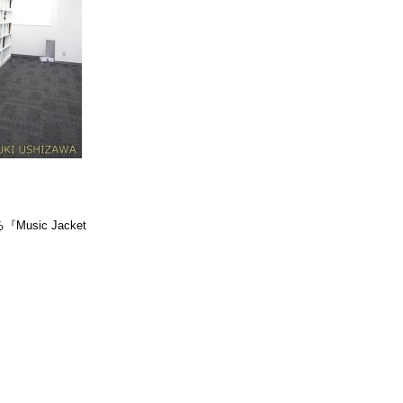
。
sic Jacket