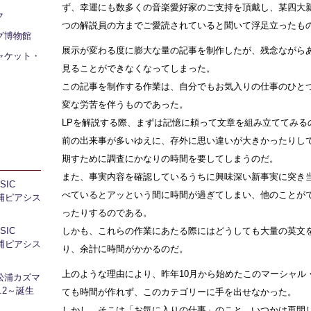
ず、幸運にも数多くの音楽愛好家のご支持を頂戴し、某四大
ク
つの解説員の方までご愛読されていると聞いて浮足立ったも
グ博物館
展示が変わる度に膨大な量の記事を制作したが、残念ながら
ャケット・
見ることができなくなってしまった。
この記事を制作する作業は、自分でもお気入りの仕事のひと
変な労苦を伴うものであった。
LPを解説する際、まずは記憶に頼って文章を組み立ててみる
前の出来事が多いゆえに、存外に思い違いが大きかったりし
期すために調査にかなりの時間を要してしまうのだ。
また、事実内容を確認しているうちに興味深い新事実に突き
IC
べているとアッという間に時間が過ぎてしまい、他のことが
 芝浦ピアシス
ったりするのである。
IC
しかも、これらの作業にあたる際にはどうしても大量の英文
 芝浦ピアシス
り、余計に時間がかかるのだ。
上のような理由により、昨年10月から始めたこのマーシャル
松浦カズマ
l.2～誕生
ても時間が作れず、このカテゴリーに手を出せなかった。
しかし、そこは「お気に入りの仕事」のこと、いつかは再開