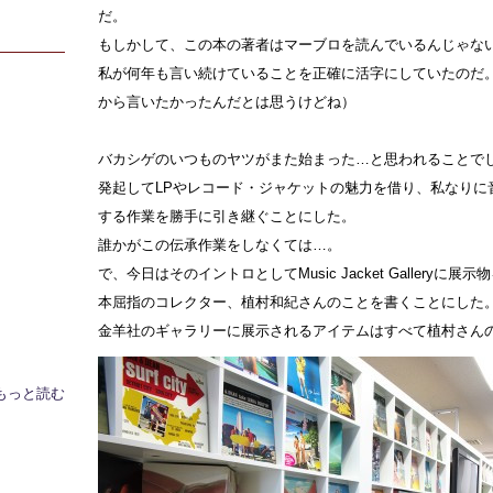
だ。
もしかして、この本の著者はマーブロを読んでいるんじゃな
私が何年も言い続けていることを正確に活字にしていたのだ
から言いたかったんだとは思うけどね）
バカシゲのいつものヤツがまた始まった…と思われることで
発起してLPやレコード・ジャケットの魅力を借り、私なりに
する作業を勝手に引き継ぐことにした。
誰かがこの伝承作業をしなくては…。
で、今日はそのイントロとしてMusic Jacket Galleryに
本屈指のコレクター、植村和紀さんのことを書くことにした
金羊社のギャラリーに展示されるアイテムはすべて植村さん
もっと読む