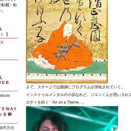
の転載・転
い。
L
引）】
EX
】
L
WEB
さて、ステージでは順調にプログラムが消化されていく。
インストゥルメンタルの小品なれど、ジエンくんが思い入れ
ebsite
ロディを紡ぐ「Air on a Theme」。
TEWAY
ルを解
/操作方法