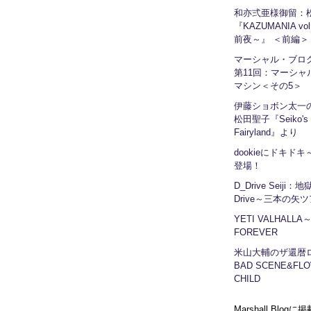
和亦弍亜様御留：
『KAZUMANIA vo
前夜～』 ＜前編＞
マーシャル・ブ
第11回：マーシャ
マシン＜その5＞
伊藤ショボン太一の
松田聖子『Seiko's
Fairyland』より
dookieにドキドキ～
登場！
D_Drive Seiji：
Drive～三本の矢
YETI VALHALLA
FOREVER
米山大輔のザ還暦
BAD SCENE&FLO
CHILD
Marshall Blog