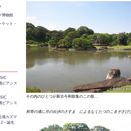
ク
グ博物館
ャケット・
IC
 芝浦ピアシス
その内のひとつが新古今和歌集のこの歌…
IC
 芝浦ピアシス
和哥の浦に月の出汐のさすまゝによるなくたづのこゑぞさび
松浦カズマ
l.2～誕生