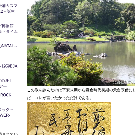
松浦カズマ
l.2～誕生
ログ博物館
ル・タイム
NATAL～
1959BJA
地獄のJET
ツアー
この歌を詠んだのは平安末期から鎌倉時代初期の天台宗僧に
～ROCK
だ…コレが言いたかっただけである。
ロック～
WER-
に掲載されてい