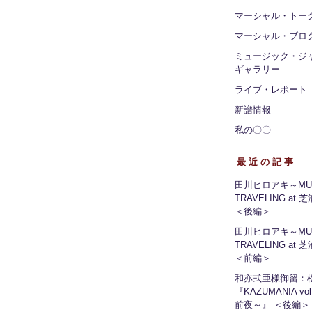
マーシャル・トー
マーシャル・ブロ
ミュージック・ジ
ギャラリー
ライブ・レポート
新譜情報
私の〇〇
最近の記事
田川ヒロアキ～MUS
TRAVELING at
＜後編＞
田川ヒロアキ～MUS
TRAVELING at
＜前編＞
和亦弍亜様御留：
『KAZUMANIA vo
前夜～』 ＜後編＞