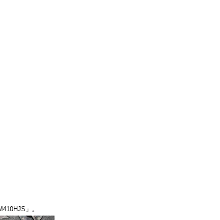
10HJS」。