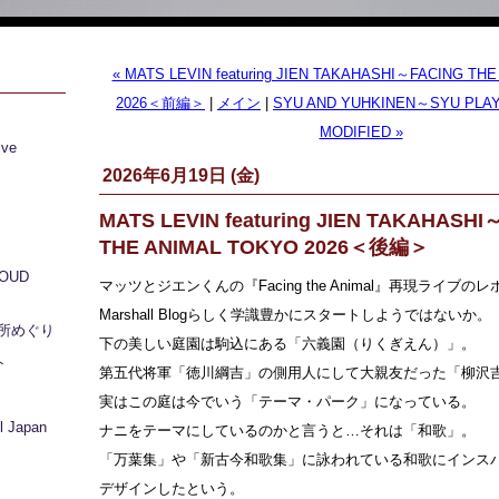
« MATS LEVIN featuring JIEN TAKAHASHI～FACING TH
2026＜前編＞
|
メイン
|
SYU AND YUHKINEN～SYU PLAYS 
MODIFIED »
ive
2026年6月19日 (金)
MATS LEVIN featuring JIEN TAKAHASH
THE ANIMAL TOKYO 2026＜後編＞
LOUD
マッツとジエンくんの『Facing the Animal』再現ライブ
Marshall Blogらしく学識豊かにスタートしようではないか。
所めぐり
下の美しい庭園は駒込にある「六義園（りくぎえん）」。
ト
第五代将軍「徳川綱吉」の側用人にして大親友だった「柳沢
実はこの庭は今でいう「テーマ・パーク」になっている。
 Japan
ナニをテーマにしているのかと言うと…それは「和歌」。
「万葉集」や「新古今和歌集」に詠われている和歌にインス
デザインしたという。