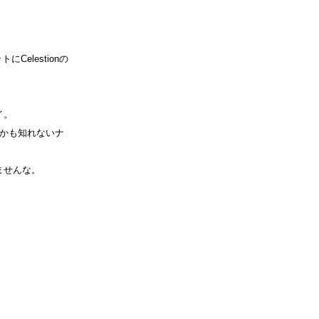
Celestionの
イ。
のかも知れないナ
ませんな。