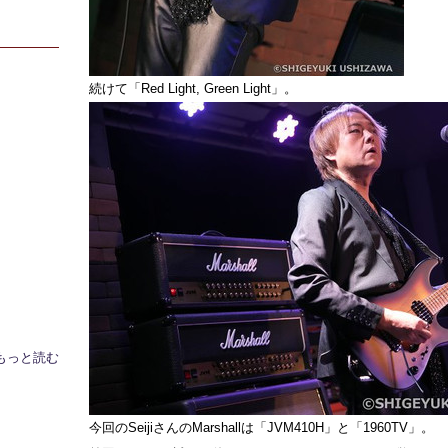
続けて「Red Light, Green Light」。
もっと読む
今回のSeijiさんのMarshallは「JVM410H」と「1960TV」。