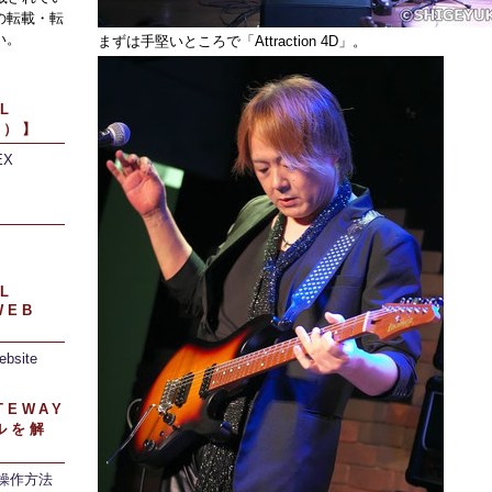
の転載・転
い。
まずは手堅いところで「Attraction 4D」。
L
引）】
EX
】
L
WEB
ebsite
TEWAY
ルを解
/操作方法