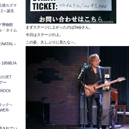
松浦カズマ
l.2～誕生
ログ博物館
まずステージに上がったのはSeijiさん。
ル・タイム
今日はステージの上。
この姿、久しぶりに見たな～。
NATAL～
1959BJA
地獄のJET
ツアー
～ROCK
ロック～
WER-
に掲載されてい