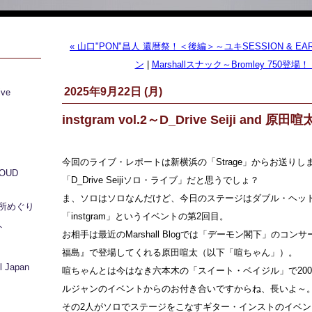
« 山口"PON"昌人 還暦祭！＜後編＞～ユキSESSION & EAR
ン
|
Marshallスナック～Bromley 750登場！ 
2025年9月22日 (月)
ive
instgram vol.2～D_Drive Seiji and 原田喧
今回のライブ・レポートは新横浜の「Strage」からお送りし
LOUD
「D_Drive Seijiソロ・ライブ」だと思うでしょ？
ま、ソロはソロなんだけど、今日のステージはダブル・ヘッ
所めぐり
「instgram」というイベントの第2回目。
ト
お相手は最近のMarshall Blogでは「デーモン閣下」のコ
福島』で登場してくれる原田喧太（以下「喧ちゃん」）。
 Japan
喧ちゃんとは今はなき六本木の「スイート・ベイジル」で200
ルジャンのイベントからのお付き合いですからね、長いよ～
その2人がソロでステージをこなすギター・インストのイベン