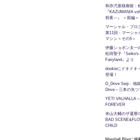
和亦弍亜様御留：
『KAZUMANIA vo
前夜～』 ＜前編＞
マーシャル・ブ
第11回：マーシャ
マシン＜その5＞
伊藤ショボン太一の
松田聖子『Seiko's
Fairyland』より
dookieにドキドキ～
登場！
D_Drive Seiji：
Drive～三本の矢
YETI VALHALLA
FOREVER
米山大輔のザ還暦
BAD SCENE&FLO
CHILD
Marshall Blog