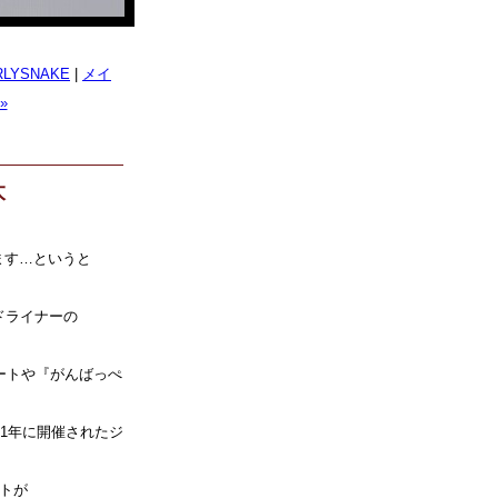
LYSNAKE
|
メイ
»
太
ます…というと
ドライナーの
ンサートや『がんばっぺ
1年に開催されたジ
。
トが