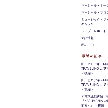
マーシャル・トー
マーシャル・ブロ
ミュージック・ジ
ギャラリー
ライブ・レポート
新譜情報
私の〇〇
最近の記事
田川ヒロアキ～MUS
TRAVELING at
＜後編＞
田川ヒロアキ～MUS
TRAVELING at
＜前編＞
和亦弍亜様御留：
『KAZUMANIA vo
前夜～』 ＜後編＞