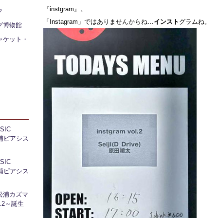
『instgram』。
ク
「Instagram」ではありませんからね…
インスト
グラムね。
グ博物館
ャケット・
IC
 芝浦ピアシス
IC
 芝浦ピアシス
松浦カズマ
l.2～誕生