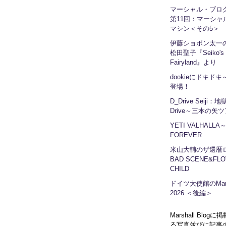
マーシャル・ブ
第11回：マーシャ
マシン＜その5＞
伊藤ショボン太一の
松田聖子『Seiko's
Fairyland』より
dookieにドキドキ～
登場！
D_Drive Seiji：
Drive～三本の矢
YETI VALHALLA
FOREVER
米山大輔のザ還暦
BAD SCENE&FLO
CHILD
ドイツ大使館のMars
2026 ＜後編＞
Marshall Blog
る写真並びに記事