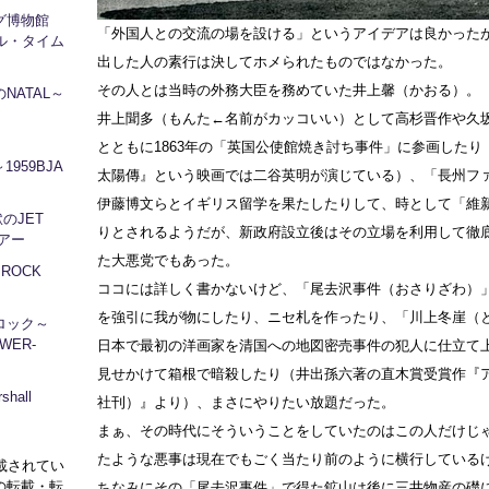
ログ博物館
「外国人との交流の場を設ける」というアイデアは良かった
ル・タイム
出した人の素行は決してホメられたものではなかった。
その人とは当時の外務大臣を務めていた井上馨（かおる）。
NATAL～
井上聞多（もんた←名前がカッコいい）として高杉晋作や久
とともに1863年の「英国公使館焼き討ち事件」に参画したり
1959BJA
太陽傳』という映画では二谷英明が演じている）、「長州フ
伊藤博文らとイギリス留学を果たしたりして、時として「維
地獄のJET
りとされるようだが、新政府設立後はその立場を利用して徹
ツアー
た大悪党でもあった。
～ROCK
ココには詳しく書かないけど、「尾去沢事件（おさりざわ）
を強引に我が物にしたり、ニセ札を作ったり、「川上冬崖（
ロック～
WER-
日本で最初の洋画家を清国への地図密売事件の犯人に仕立て
見せかけて箱根で暗殺したり（井出孫六著の直木賞受賞作『
hall
社刊）』より）、まさにやりたい放題だった。
まぁ、その時代にそういうことをしていたのはこの人だけじ
たような悪事は現在でもごく当たり前のように横行している
に掲載されてい
の転載・転
ちなみにその「尾去沢事件」で得た鉱山は後に三井物産の礎