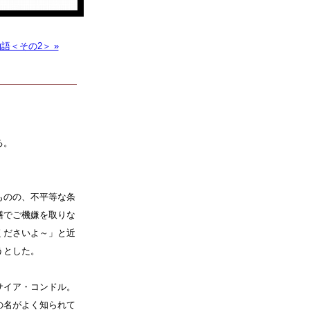
語＜その2＞ »
る。
ものの、不平等な条
膳でご機嫌を取りな
くださいよ～」と近
うとした。
サイア・コンドル。
の名がよく知られて