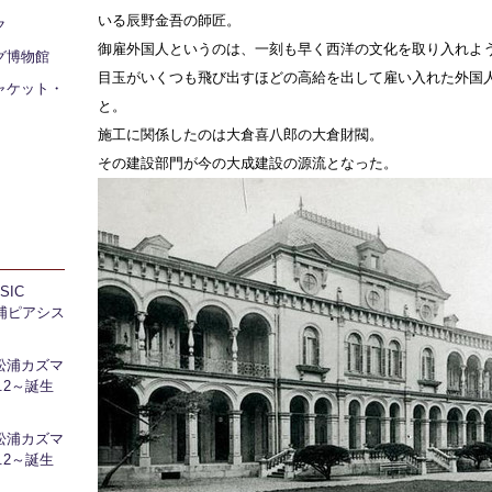
いる辰野金吾の師匠。
ク
御雇外国人というのは、一刻も早く西洋の文化を取り入れよ
グ博物館
目玉がいくつも飛び出すほどの高給を出して雇い入れた外国
ャケット・
と。
施工に関係したのは大倉喜八郎の大倉財閥。
その建設部門が今の大成建設の源流となった。
IC
 芝浦ピアシス
松浦カズマ
l.2～誕生
松浦カズマ
l.2～誕生