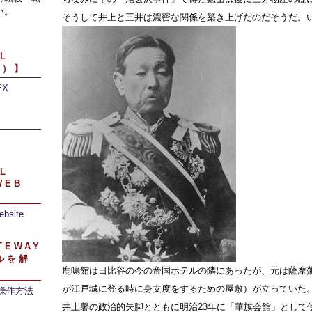
い。
そうして井上と三井は濃密な関係を築き上げたのだそうだ。
L
引）】
EX
】
L
WEB
ebsite
TEWAY
ルを解
鹿鳴館は日比谷の今の帝国ホテルの隣にあったが、元は薩摩
が江戸城に登る時に身支度をするための屋敷）が立っていた
/操作方法
井上馨の政治的失脚とともに明治23年に「華族会館」として