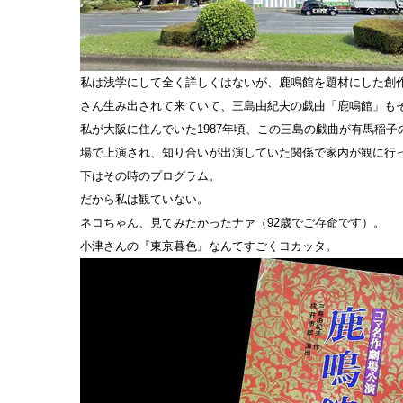
私は浅学にして全く詳しくはないが、鹿鳴館を題材にした創
さん生み出されて来ていて、三島由紀夫の戯曲「鹿鳴館」も
私が大阪に住んでいた1987年頃、この三島の戯曲が有馬稲子
場で上演され、知り合いが出演していた関係で家内が観に行
下はその時のプログラム。
だから私は観ていない。
ネコちゃん、見てみたかったナァ（92歳でご存命です）。
小津さんの『東京暮色』なんてすごくヨカッタ。