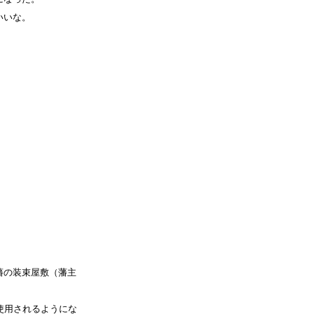
いいな。
藩の装束屋敷（藩主
。
使用されるようにな