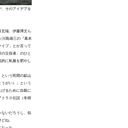
が、そのアイデアを
坂玄瑞、伊藤博文ら
（川島雄三の『幕末
ァイブ」とか言って
新の立役者」のひと
底的に私服を肥やし
」という民間の鉱山
とうがい）」という
上げるために自殺に
アトラス伝説（冬樹
ゃないだろうし、似
けどね。
になった。