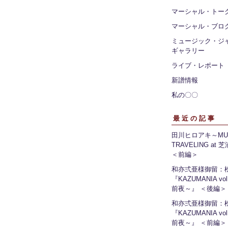
マーシャル・トー
マーシャル・ブロ
ミュージック・ジ
ギャラリー
ライブ・レポート
新譜情報
私の〇〇
最近の記事
田川ヒロアキ～MUS
TRAVELING at
＜前編＞
和亦弍亜様御留：
『KAZUMANIA vo
前夜～』 ＜後編＞
和亦弍亜様御留：
『KAZUMANIA vo
前夜～』 ＜前編＞