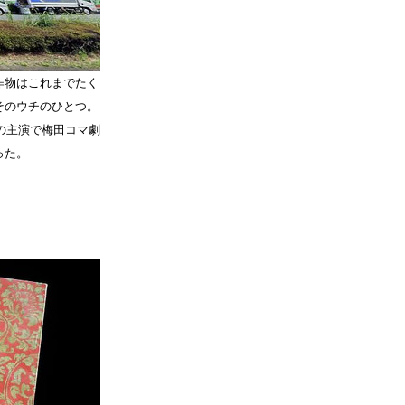
作物はこれまでたく
そのウチのひとつ。
の主演で梅田コマ劇
った。