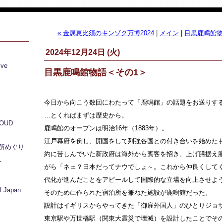
« 金属恵比須のキンゾク万博2024
|
メイン
|
目黒鹿鳴館物
2024年12月24日 (火)
ive
目黒鹿鳴館物語＜その1＞
今日から向こう数回にわたって「鹿鳴館」の話題をお送りす
…とくればまずは歴史から。
LOUD
鹿鳴館のオープンは明治16年（1883年）。
江戸幕府を倒し、開国をして列強各国との付き合いを始めた
所めぐり
約に苦しんでいた新政府は海外から賓客を招き、上げ膳据え
ト
がら「ネェ？日本だってナウでしょ～。これから仲良くして
代化が進んだことをアピールして国際的な立場を向上させよ
 Japan
そのために作られた宿泊所を兼ねた施設が鹿鳴館だった。
設計はイギリスからやってきた「御雇外国人」のひとりジョ
東京駅や万世橋駅（関東大震災で壊滅）を設計したことでそ