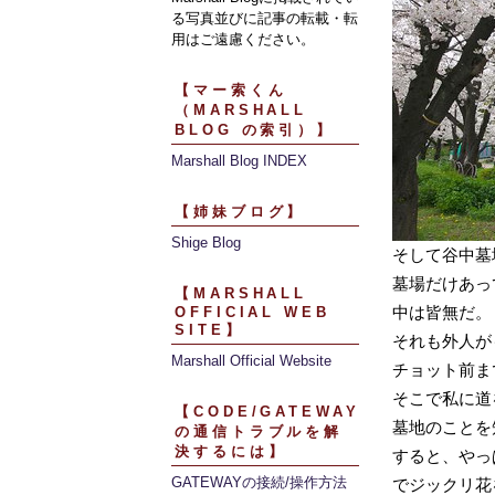
る写真並びに記事の転載・転
用はご遠慮ください。
【マー索くん
（MARSHALL
BLOG の索引）】
Marshall Blog INDEX
【姉妹ブログ】
Shige Blog
そして谷中墓
墓場だけあっ
【MARSHALL
中は皆無だ。
OFFICIAL WEB
SITE】
それも外人が
Marshall Official Website
チョット前ま
そこで私に道
【CODE/GATEWAY
墓地のことを
の通信トラブルを解
決するには】
すると、やっ
GATEWAYの接続/操作方法
でジックリ花