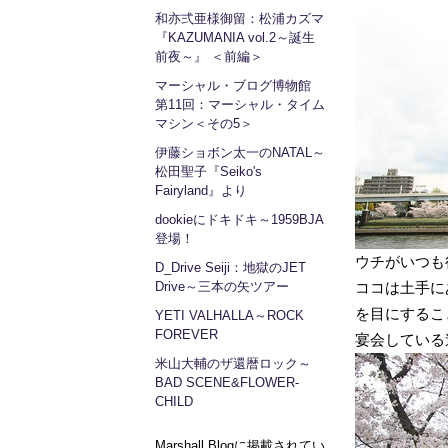
和亦弍亜様御留：松浦カズマ
『KAZUMANIA vol.2～誕生
前夜～』 ＜前編＞
マーシャル・ブログ博物館
第11回：マーシャル・タイム
マシン＜その5＞
伊藤ショボン太一のNATAL～
松田聖子『Seiko's
Fairyland』より
dookieにドキドキ～1959BJA
登場！
ウチがいつも
D_Drive Seiji：地獄のJET
Drive～三本の矢ツアー
ココは土手に
を目にするこ
YETI VALHALLA～ROCK
FOREVER
宴会している
米山大輔のザ還暦ロック～
BAD SCENE&FLOWER-
CHILD
Marshall Blogに掲載されてい