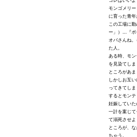
コレはいいよ
モンゴメリー
に育った青年
この工場に勤
ー」）…『ポ
オバさんね。
た人。
ある時、モン
を見染てしま
ところがあま
しかしお互い
ってきてしま
するとモンテ
妊娠していた
一計を案じて
て溺死させよ
ところが、な
ちゃう。