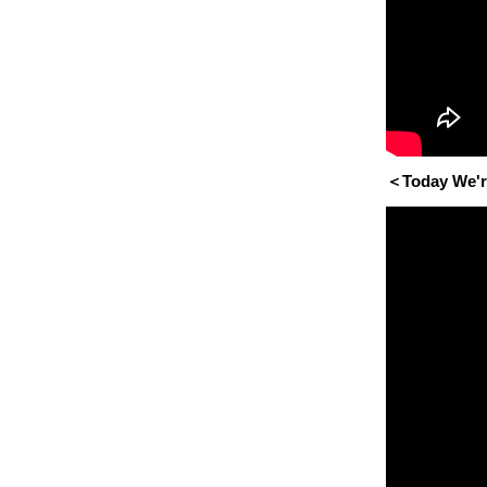
＜Today We'r