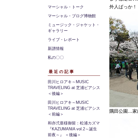
外人ばっか！
マーシャル・トーク
マーシャル・ブログ博物館
ミュージック・ジャケット・
ギャラリー
ライブ・レポート
新譜情報
私の〇〇
最近の記事
田川ヒロアキ～MUSIC
TRAVELING at 芝浦ピアシス
＜後編＞
田川ヒロアキ～MUSIC
TRAVELING at 芝浦ピアシス
隅田公園…家
＜前編＞
和亦弍亜様御留：松浦カズマ
『KAZUMANIA vol.2～誕生
前夜～』 ＜後編＞