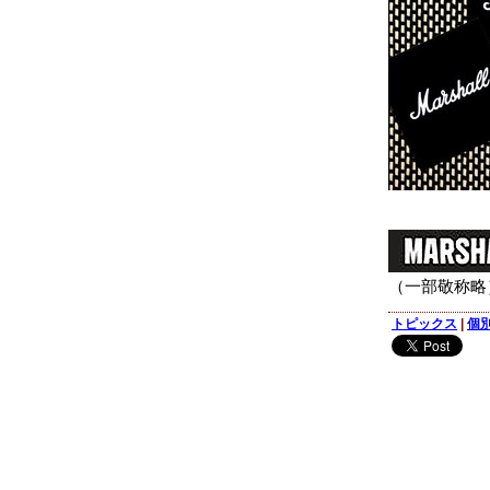
（一部敬称略
トピックス
|
個